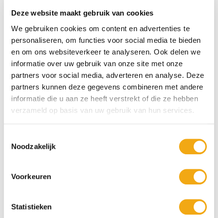
leven”,
Friedrich Nietzsche
Deze website maakt gebruik van cookies
16. “Alle kunst is autobiografisch; de parel is de
We gebruiken cookies om content en advertenties te
autobiografie van de oester”,
Federico Fellini
personaliseren, om functies voor social media te bieden
17. “Kunst is er om hen te troosten die door het leven
en om ons websiteverkeer te analyseren. Ook delen we
gebroken zijn”,
Vincent van Gogh
informatie over uw gebruik van onze site met onze
partners voor social media, adverteren en analyse. Deze
18. “Het doel van kunst is niet de uiterlijke verschijning
partners kunnen deze gegevens combineren met andere
van dingen weer te geven, maar hun innerlijke
informatie die u aan ze heeft verstrekt of die ze hebben
betekenis”,
Aristoteles
verzameld op basis van uw gebruik van hun services.
19. “Kunst moet de verontrustten troosten en de
zelfgenoegzamen verontrusten”,
Banksy
Toestemmingsselectie
Noodzakelijk
20. “Kunst is wat je kunt maken zonder dat het je iets
kost”,
Andy Warhol
Voorkeuren
21. “Het leven is geen ondersteuningssysteem voor
kunst. Het is juist andersom”,
Stephen King
Statistieken
22. “Kunst is een lijn rond je gedachten”,
Gustav Klimt