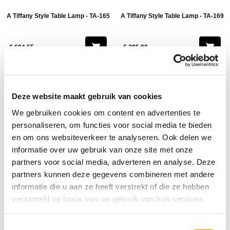
A Tiffany Style Table Lamp - TA-165
A Tiffany Style Table Lamp - TA-169
€ 694,55
€ 285,90
20% KORTING
Deze website maakt gebruik van cookies
We gebruiken cookies om content en advertenties te
personaliseren, om functies voor social media te bieden
en om ons websiteverkeer te analyseren. Ook delen we
informatie over uw gebruik van onze site met onze
partners voor social media, adverteren en analyse. Deze
IJzeren bureaulamp - zwart (werkt
partners kunnen deze gegevens combineren met andere
A Tiffany Style Table Lamp - TA-170
op batterijen)
informatie die u aan ze heeft verstrekt of die ze hebben
verzameld op basis van uw gebruik van hun services.
€ 250,95
€ 193,50
€ 13,95
Toestemmingsselectie