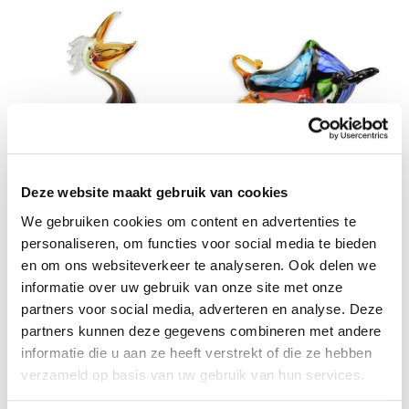
Glazen Beeldje van een Stier -
Deze website maakt gebruik van cookies
Glazen Beeldje van een Pelikaan
Lengte 31 cm
We gebruiken cookies om content en advertenties te
personaliseren, om functies voor social media te bieden
€ 84,55
€ 93,95
en om ons websiteverkeer te analyseren. Ook delen we
informatie over uw gebruik van onze site met onze
partners voor social media, adverteren en analyse. Deze
partners kunnen deze gegevens combineren met andere
informatie die u aan ze heeft verstrekt of die ze hebben
verzameld op basis van uw gebruik van hun services.