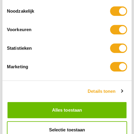
Toestemmingsselectie
Noodzakelijk
Glazen Beeldje van een Zwaan in
Glazen beeldje van een uil - Hoogte
Murano stijl
17.2 cm
Voorkeuren
€ 43,95
€ 51,35
Statistieken
Marketing
Details tonen
Alles toestaan
Glazen Beeldje van een Engelse
Glazen Beeldje van een Haan -
Bulldog in Murano-stijl
Hoogte 29.7
Selectie toestaan