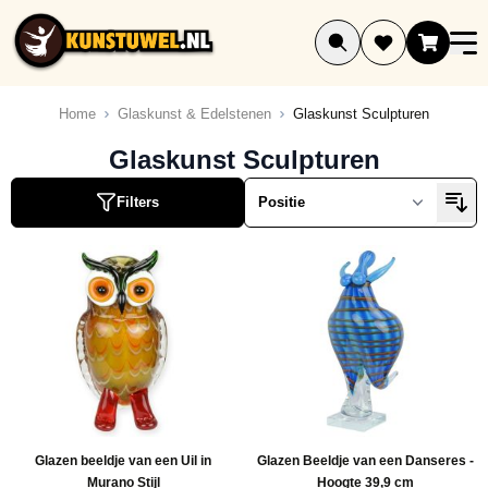
Ga naar de inhoud
Home
Glaskunst & Edelstenen
Glaskunst Sculpturen
ucten
Glaskunst Sculpturen
ucten
Filters
ucten
ucten
Glazen beeldje van een Uil in
Glazen Beeldje van een Danseres -
Murano Stijl
Hoogte 39,9 cm