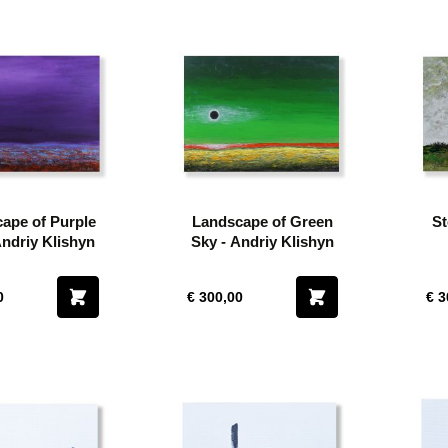
ape of Purple
Landscape of Green
St
Andriy Klishyn
Sky - Andriy Klishyn
0
€ 300,00
€ 3