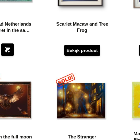
ad Netherlands
Scarlet Macaw and Tree
ret in the same
Frog
 the ballerina
Bekijk product
Mar
n the full moon
The Stranger
Fi