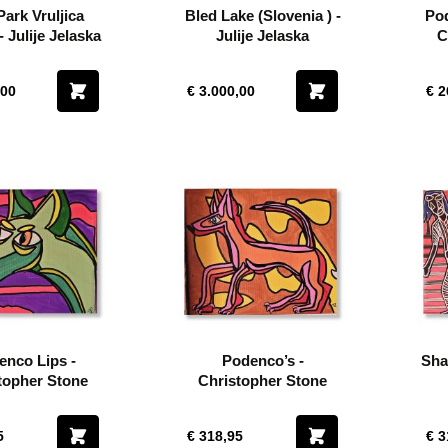
ark Vruljica
Bled Lake (Slovenia ) -
Pod
- Julije Jelaska
Julije Jelaska
C
,00
€ 3.000,00
€ 2
enco Lips -
Podenco’s -
Sha
topher Stone
Christopher Stone
5
€ 318,95
€ 3