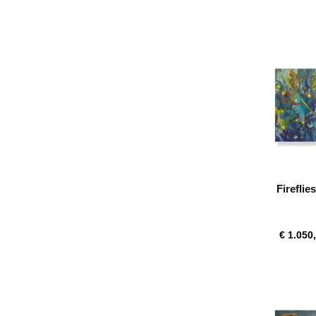
Fireflie
€ 1.050