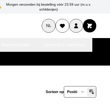
Morgen verzonden bij bestelling vóór 23.59 uur (m.u.v.
schilderijen)
NL
 Woondecoraties
Glaskunst & Edelstenen
Sorteer op