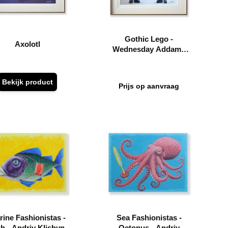
Gothic Lego -
Axolotl
Wednesday Addams
with her famous dance
moves
Bekijk product
Prijs op aanvraag
ine Fashionistas -
Sea Fashionistas -
sh - Andriy Klishyn
Octopus - Andriy