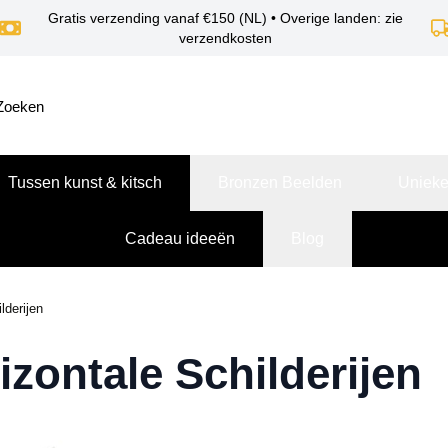
Gratis verzending vanaf €150 (NL) • Overige landen: zie
verzendkosten
Tussen kunst & kitsch
Bronzen Beelden
Unieke
Cadeau ideeën
Blog
lderijen
izontale Schilderijen