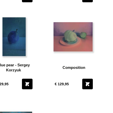
lue pear - Sergey
Composition
Korzyuk
29,95
€ 129,95