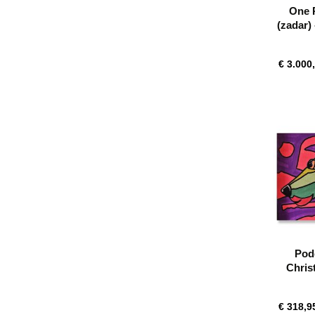
One P
(zadar) 
€ 3.000
Pod
Chris
€ 318,9