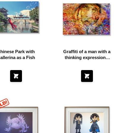
hinese Park with
Graffiti of a man with a
allerina as a Fish
thinking expressional
face on a colorful wall