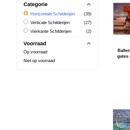
Categorie
Horizontale Schilderijen
producten
Horizontale Schilderijen
(39)
Verticale Schilderijen
producten
Verticale Schilderijen
(27)
Vierkante Schilderijen
producten
Vierkante Schilderijen
(2)
Voorraad
Baller
Op voorraad
gates
Niet op voorraad
luhur 