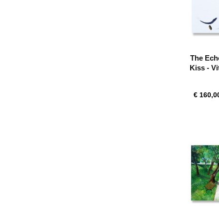
The Echo
Kiss - V
€ 160,0