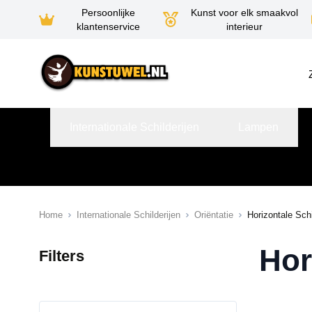
Persoonlijke
Kunst voor elk smaakvol
klantenservice
interieur
Ga naar de inhoud
Internationale Schilderijen
Lampen
Home
Internationale Schilderijen
Oriëntatie
Horizontale Schi
Hor
Filters