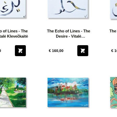
 of Lines - The
The Echo of Lines - The
The 
italė Klevečkaitė
Desire - Vitalė
Klevečkaitė
0
€ 160,00
€ 1