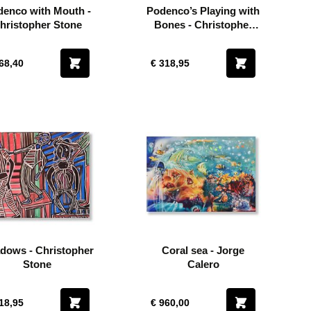
enco with Mouth -
Podenco’s Playing with
hristopher Stone
Bones - Christopher
Stone
68,40
€ 318,95
dows - Christopher
Coral sea - Jorge
Stone
Calero
18,95
€ 960,00