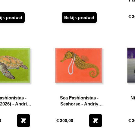
€ 3
ijk product
Bekijk product
ashionistas -
Sea Fashionistas -
Ni
(2026) - Andriy
Seahorse - Andriy
Klishyn
Klishyn
0
€ 300,00
€ 3