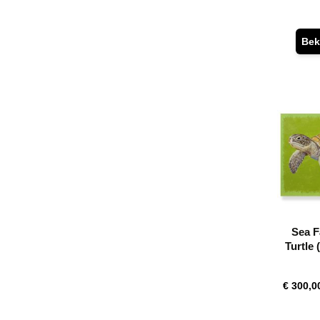
Bek
Sea F
Turtle 
€ 300,0