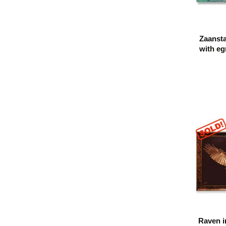
Zaanst
with eg
pose as
Raven i