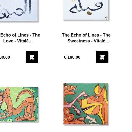
Echo of Lines - The
The Echo of Lines - The
Love - Vitalė
Sweetness - Vitalė
Klevečkaitė
Klevečkaitė
60,00
€ 160,00