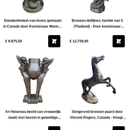
Elandenfontein van brons gemaakt
Bronzen dolfijnen, familie van 5
in Canada door Kunstenaar Mannus
(Thailand) - Door kunstenaar
Rasmus - Hoogte 200 cm
Panawath Srilanga - Hoogte 160 cm
€ 9.975,50
€ 12.750,95
Art Nouveau beeld van vrouwelijk
Steigerend bronzen paard door
naakt met bassin in geweldige
Vincent Rogers, Canada - Hoogte
kwaliteit brons - Hoogte 140 cm
180 cm