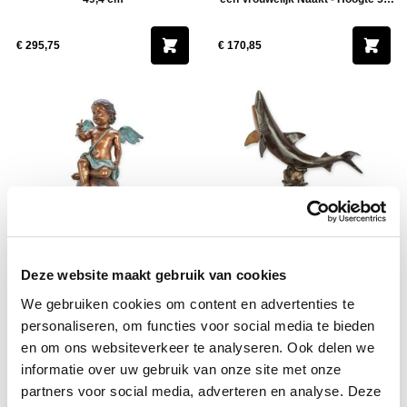
cm
€ 295,75
€ 170,85
Bronzen sculptuur van Cupido
Bronzen Sculptuur van een Haai -
Deze website maakt gebruik van cookies
zittend op een bal met een vogel -
Hoogte 69,3 cm
Hoogte 93 cm
We gebruiken cookies om content en advertenties te
personaliseren, om functies voor social media te bieden
€ 1.833,95
€ 859,50
en om ons websiteverkeer te analyseren. Ook delen we
informatie over uw gebruik van onze site met onze
partners voor social media, adverteren en analyse. Deze