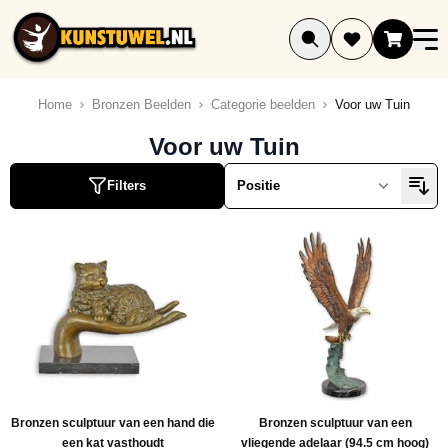
Ga naar de inhoud
Home
Bronzen Beelden
Categorie beelden
Voor uw Tuin
ucten
Voor uw Tuin
ucten
Filters
ucten
ucten
ucten
ucten
ucten
ucten
ucten
ucten
Bronzen sculptuur van een hand die
Bronzen sculptuur van een
ucten
een kat vasthoudt
vliegende adelaar (94.5 cm hoog)