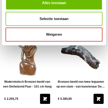
Alles toestaan
Bronzen beeld van een Adelaar op
Bronzen beeld van een Hert -
een Rots - Hoogte 196 cm
Hoogte 248 cm
Selectie toestaan
€ 7.950,75
Bekijk product
Weigeren
Modernistisch Bronzen beeld van
Bronzen beeld van twee leguanen
een Omhelzend Paar - 101 cm hoog
op een stam - van kunstenaar Dean
Dickson
€ 2.255,75
€ 5.385,95