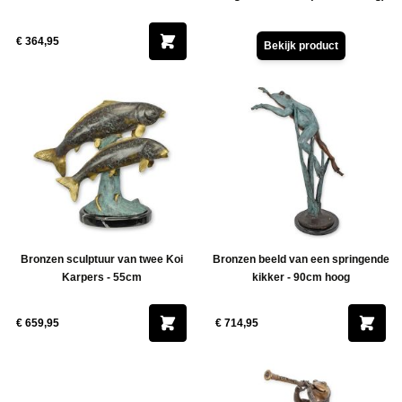
ucten
ucten
€ 364,95
Bekijk product
ucten
Bronzen sculptuur van twee Koi
Bronzen beeld van een springende
Karpers - 55cm
kikker - 90cm hoog
€ 659,95
€ 714,95