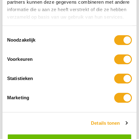
partners kunnen deze gegevens combineren met andere
informatie die u aan ze heeft verstrekt of die ze hebben
verzameld op basis van uw gebruik van hun services.
Toestemmingsselectie
Noodzakelijk
Bronzen beeld van een Stier -
Bronzen beeld van een Steigerend
Lengte 264
Paard - Lengte 220 cm
Voorkeuren
€ 13.950,95
€ 9.950,95
Statistieken
Marketing
Details tonen