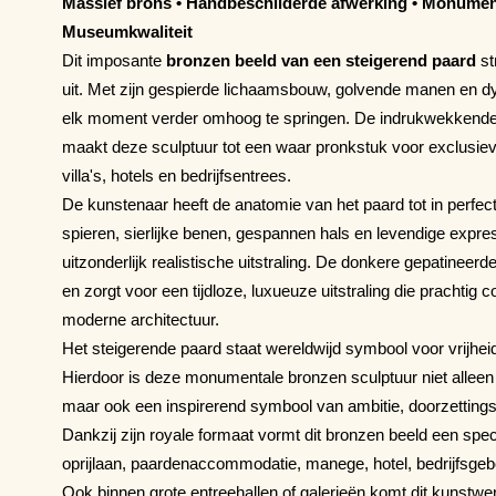
Massief brons • Handbeschilderde afwerking • Monumen
Museumkwaliteit
Dit imposante
bronzen beeld van een steigerend paard
st
uit. Met zijn gespierde lichaamsbouw, golvende manen en dy
elk moment verder omhoog te springen. De indrukwekkende 
maakt deze sculptuur tot een waar pronkstuk voor exclusiev
villa's, hotels en bedrijfsentrees.
De kunstenaar heeft de anatomie van het paard tot in perfect
spieren, sierlijke benen, gespannen hals en levendige expre
uitzonderlijk realistische uitstraling. De donkere gepatineerd
en zorgt voor een tijdloze, luxueuze uitstraling die prachtig
moderne architectuur.
Het steigerende paard staat wereldwijd symbool voor vrijhei
Hierdoor is deze monumentale bronzen sculptuur niet allee
maar ook een inspirerend symbool van ambitie, doorzettin
Dankzij zijn royale formaat vormt dit bronzen beeld een spect
oprijlaan, paardenaccommodatie, manege, hotel, bedrijfsgeb
Ook binnen grote entreehallen of galerieën komt dit kunstwerk 