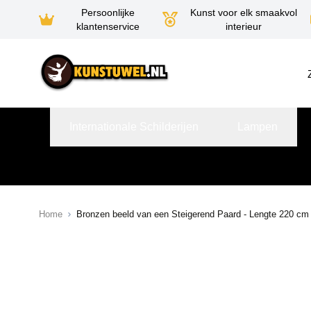
Persoonlijke
Kunst voor elk smaakvol
klantenservice
interieur
Ga naar de inhoud
Internationale Schilderijen
Lampen
Home
Bronzen beeld van een Steigerend Paard - Lengte 220 cm