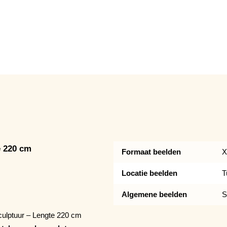
e 220 cm
Formaat beelden
X
Locatie beelden
T
Algemene beelden
S
ulptuur – Lengte 220 cm