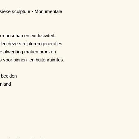
ssieke sculptuur • Monumentale
kmanschap en exclusiviteit.
den deze sculpturen generaties
nde afwerking maken bronzen
s voor binnen- en buitenruimtes.
 beelden
enland