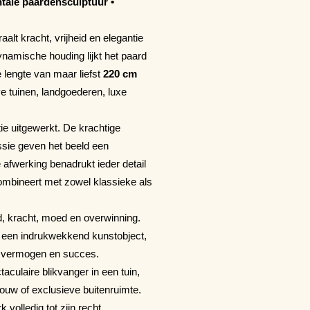
tale paardensculptuur •
raalt kracht, vrijheid en elegantie
namische houding lijkt het paard
lengte van maar liefst
220 cm
e tuinen, landgoederen, luxe
ie uitgewerkt. De krachtige
ssie geven het beeld een
e afwerking benadrukt ieder detail
 combineert met zowel klassieke als
d, kracht, moed en overwinning.
n een indrukwekkend kunstobject,
gsvermogen en succes.
aculaire blikvanger in een tuin,
ouw of exclusieve buitenruimte.
volledig tot zijn recht.