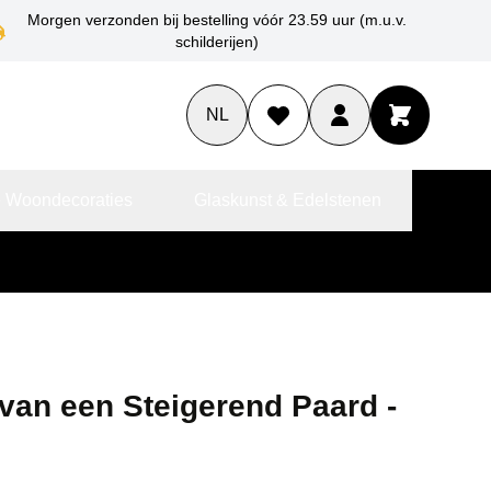
Morgen verzonden bij bestelling vóór 23.59 uur (m.u.v.
schilderijen)
NL
 Woondecoraties
Glaskunst & Edelstenen
van een Steigerend Paard -