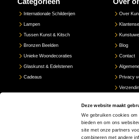
Categorieën
Over o
Internationale Schilderijen
Over Kun
Lampen
Klantense
Tussen Kunst & Kitsch
Kunstuwe
Bronzen Beelden
Blog
Unieke Woondecoraties
Contact
Glaskunst & Edelstenen
Algemene
Cadeaus
Privacy v
Verzendin
Betaalme
Deze website maakt gebru
We gebruiken cookies om c
bieden en om ons websitev
site met onze partners vo
combineren met andere inf