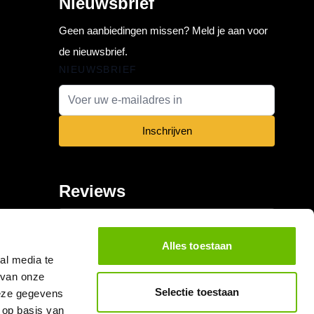
Nieuwsbrief
Geen aanbiedingen missen? Meld je aan voor
de nieuwsbrief.
NIEUWSBRIEF
E-mail adres
Inschrijven
Reviews
Alles toestaan
al media te
 van onze
Selectie toestaan
deze gegevens
 op basis van