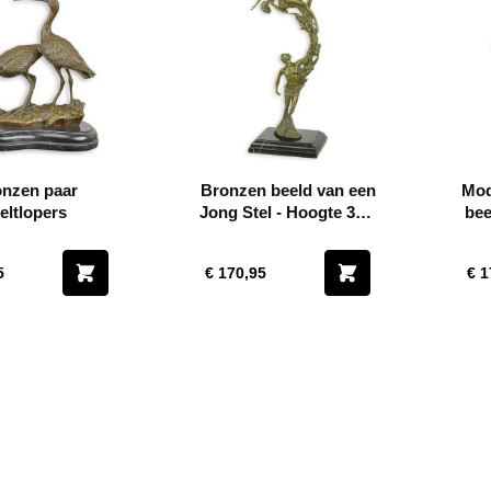
nzen paar
Bronzen beeld van een
Mod
eltlopers
Jong Stel - Hoogte 36,2
bee
cm
5
€ 170,95
€ 1