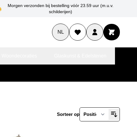
Morgen verzonden bij bestelling vóór 23.59 uur (m.u.v.
schilderijen)
NL
 Woondecoraties
Glaskunst & Edelstenen
Sorteer op