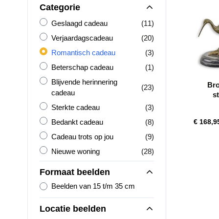
Categorie
Geslaagd cadeau
producten
Geslaagd cadeau
(11)
Verjaardagscadeau
producten
Verjaardagscadeau
(20)
Romantisch cadeau
producten
Romantisch cadeau
(3)
Beterschap cadeau
product
Beterschap cadeau
(1)
Blijvende herinnering cadeau
Blijvende herinnering
Bro
producten
(23)
cadeau
st
Sterkte cadeau
producten
Sterkte cadeau
(3)
Bedankt cadeau
producten
Bedankt cadeau
(8)
€ 168,9
Cadeau trots op jou
producten
Cadeau trots op jou
(9)
Nieuwe woning
producten
Nieuwe woning
(28)
Formaat beelden
Beelden van 15 t/m 35 cm
Locatie beelden