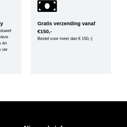
ty
Gratis verzending vanaf
stuwel
€150,-
ieve
Bestel voor meer dan € 150,-)
s én
m uw