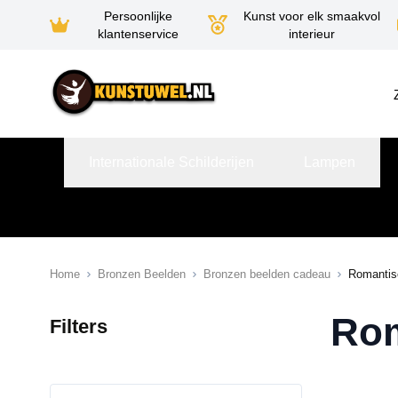
Persoonlijke
Kunst voor elk smaakvol
klantenservice
interieur
Ga naar de inhoud
Internationale Schilderijen
Lampen
Home
Bronzen Beelden
Bronzen beelden cadeau
Romantis
Rom
Filters