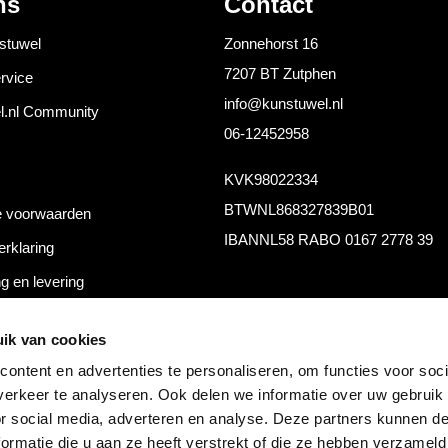
ns
Contact
stuwel
Zonnehorst 16
7207 BT Zutphen
rvice
info@kunstuwel.nl
l.nl Community
06-12452958
KVK
98022334
BTW
NL868327839B01
 voorwaarden
IBAN
NL58 RABO 0167 2778 39
erklaring
g en levering
thoden
ik van cookies
ontent en advertenties te personaliseren, om functies voor soci
erkeer te analyseren. Ook delen we informatie over uw gebruik
or social media, adverteren en analyse. Deze partners kunnen 
ormatie die u aan ze heeft verstrekt of die ze hebben verzameld