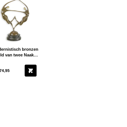
ernistisch bronzen
ld van twee Naakte
Danseressen
74,95