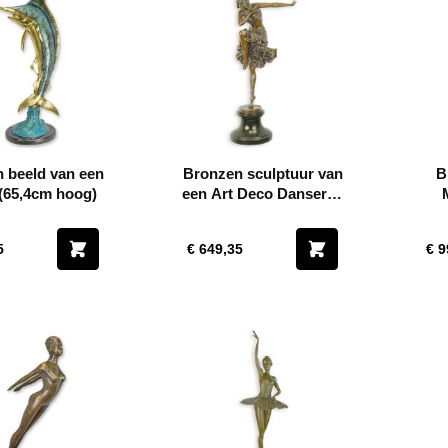
 beeld van een
Bronzen sculptuur van
B
 (65,4cm hoog)
een Art Deco Danseres
- hoogte 67 cm
5
€ 649,35
€ 9