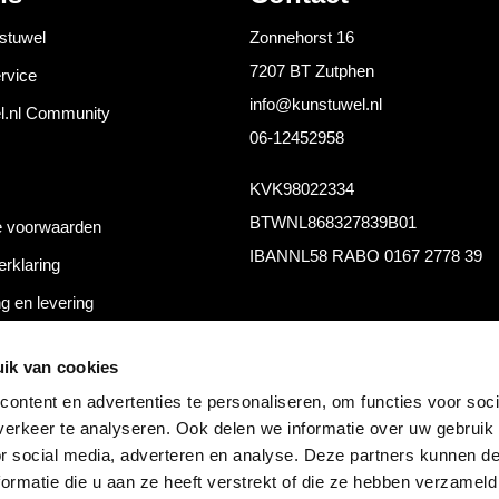
stuwel
Zonnehorst 16
7207 BT Zutphen
rvice
info@kunstuwel.nl
l.nl Community
06-12452958
KVK
98022334
BTW
NL868327839B01
 voorwaarden
IBAN
NL58 RABO 0167 2778 39
erklaring
g en levering
thoden
ik van cookies
ontent en advertenties te personaliseren, om functies voor soci
erkeer te analyseren. Ook delen we informatie over uw gebruik
or social media, adverteren en analyse. Deze partners kunnen 
ormatie die u aan ze heeft verstrekt of die ze hebben verzameld