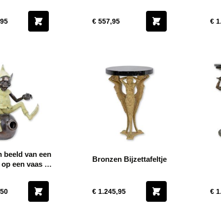
onden - Hoogte
Goliath - Hoogte 65,1
72,3 cm
cm
,95
€ 557,95
€ 1
 beeld van een
Bronzen Bijzettafeltje
 op een vaas -
gte 80 cm
,50
€ 1.245,95
€ 1