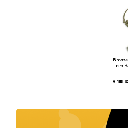
Bronze
een H
Ze
€ 488,3