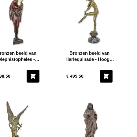
ronzen beeld van
Bronzen beeld van
Mephistopheles -
Harlequinade - Hoogte
Hoogte 74,2 cm
71,8 cm
98,50
€ 495,50