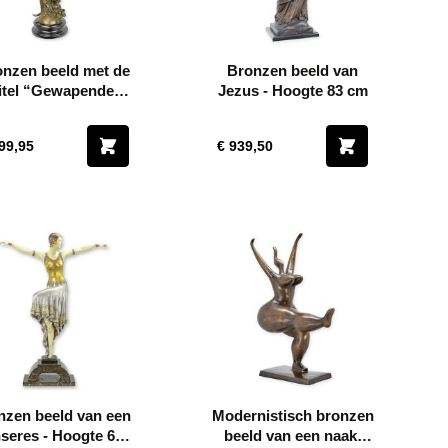
nzen beeld met de
Bronzen beeld van
titel “Gewapende
Jezus - Hoogte 83 cm
ede” - Hoogte 61,6
cm
99,95
€ 939,50
zen beeld van een
Modernistisch bronzen
seres - Hoogte 69.3
beeld van een naakt