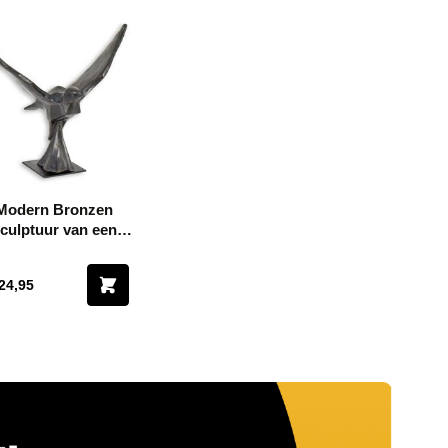
Modern Bronzen
culptuur van een
Vliegende Duif -
Breedte 62 cm
24,95