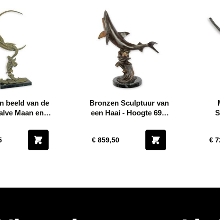
n beeld van de
Bronzen Sculptuur van
alve Maan en
een Haai - Hoogte 69,3
S
emeermin
cm
5
€ 859,50
€ 7