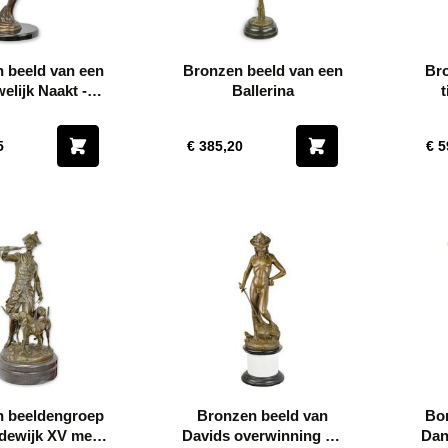
 beeld van een
Bronzen beeld van een
Bro
elijk Naakt -
Ballerina
gte 60,2 cm
Vr
5
€ 385,20
€ 5
 beeldengroep
Bronzen beeld van
Bon
dewijk XV met
Davids overwinning op
Dan