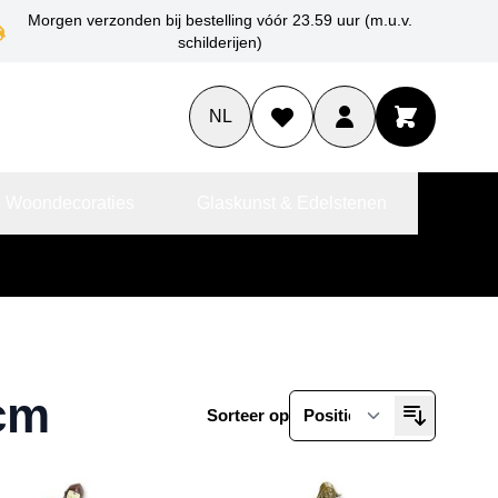
Morgen verzonden bij bestelling vóór 23.59 uur (m.u.v.
schilderijen)
NL
 Woondecoraties
Glaskunst & Edelstenen
 cm
Sorteer op