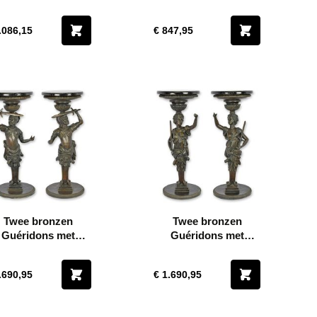
cm
danseres - Hoogte 72
cm
.086,15
€ 847,95
Twee bronzen
Twee bronzen
Guéridons met
Guéridons met
Marmeren blad -
Marmeren blad -
Hoogte 76,5 cm
Hoogte 77 cm
.690,95
€ 1.690,95