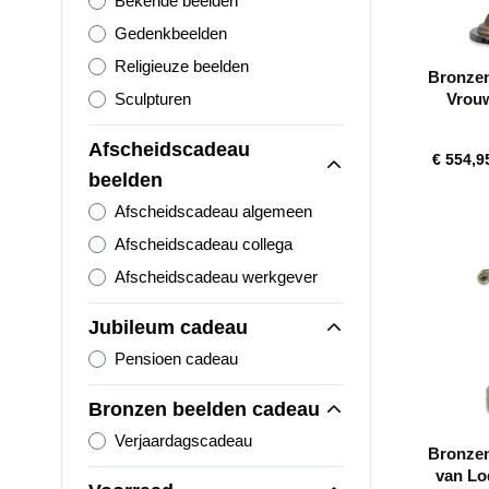
Bekende beelden
Gedenkbeelden
Religieuze beelden
Bronzen
Sculpturen
Vrouw
Hoo
Afscheidscadeau
€ 554,9
beelden
Afscheidscadeau algemeen
Afscheidscadeau collega
Afscheidscadeau werkgever
Jubileum cadeau
Pensioen cadeau
Bronzen beelden cadeau
Verjaardagscadeau
Bronzen
van Lo