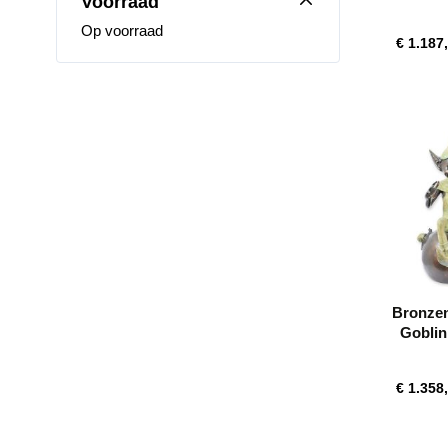
Voorraad
jachth
Op voorraad
€ 1.187
Bronzen
Goblin
Hoo
€ 1.358