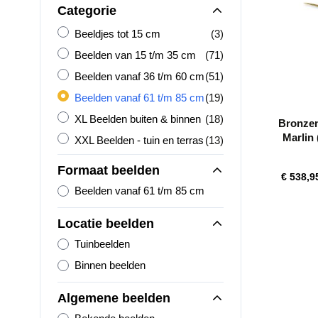
Categorie
Beeldjes tot 15 cm
producten
Beeldjes tot 15 cm
(3)
Beelden van 15 t/m 35 cm
producten
Beelden van 15 t/m 35 cm
(71)
Beelden vanaf 36 t/m 60 cm
producten
Beelden vanaf 36 t/m 60 cm
(51)
Beelden vanaf 61 t/m 85 cm
producten
Beelden vanaf 61 t/m 85 cm
(19)
XL Beelden buiten &amp; binnen
producten
XL Beelden buiten & binnen
(18)
Bronzen
Marlin
XXL Beelden - tuin en terras
producten
XXL Beelden - tuin en terras
(13)
Formaat beelden
€ 538,9
Beelden vanaf 61 t/m 85 cm
Locatie beelden
Tuinbeelden
Binnen beelden
Algemene beelden