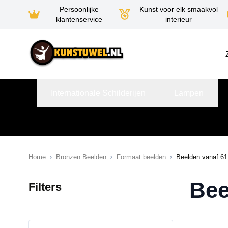
Persoonlijke
Kunst voor elk smaakvol
klantenservice
interieur
Ga naar de inhoud
Internationale Schilderijen
Lampen
Home
Bronzen Beelden
Formaat beelden
Beelden vanaf 61
Bee
Filters