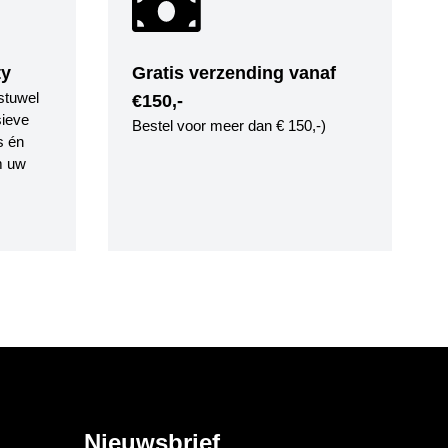
ty
Gratis verzending vanaf
stuwel
€150,-
ieve
Bestel voor meer dan € 150,-)
s én
m uw
Nieuwsbrief