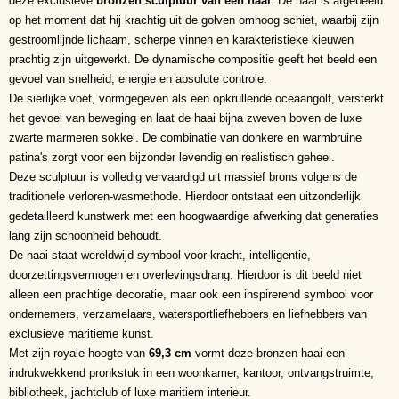
deze exclusieve
bronzen sculptuur van een haai
. De haai is afgebeeld
op het moment dat hij krachtig uit de golven omhoog schiet, waarbij zijn
gestroomlijnde lichaam, scherpe vinnen en karakteristieke kieuwen
prachtig zijn uitgewerkt. De dynamische compositie geeft het beeld een
gevoel van snelheid, energie en absolute controle.
De sierlijke voet, vormgegeven als een opkrullende oceaangolf, versterkt
het gevoel van beweging en laat de haai bijna zweven boven de luxe
zwarte marmeren sokkel. De combinatie van donkere en warmbruine
patina's zorgt voor een bijzonder levendig en realistisch geheel.
Deze sculptuur is volledig vervaardigd uit massief brons volgens de
traditionele verloren-wasmethode. Hierdoor ontstaat een uitzonderlijk
gedetailleerd kunstwerk met een hoogwaardige afwerking dat generaties
lang zijn schoonheid behoudt.
De haai staat wereldwijd symbool voor kracht, intelligentie,
doorzettingsvermogen en overlevingsdrang. Hierdoor is dit beeld niet
alleen een prachtige decoratie, maar ook een inspirerend symbool voor
ondernemers, verzamelaars, watersportliefhebbers en liefhebbers van
exclusieve maritieme kunst.
Met zijn royale hoogte van
69,3 cm
vormt deze bronzen haai een
indrukwekkend pronkstuk in een woonkamer, kantoor, ontvangstruimte,
bibliotheek, jachtclub of luxe maritiem interieur.