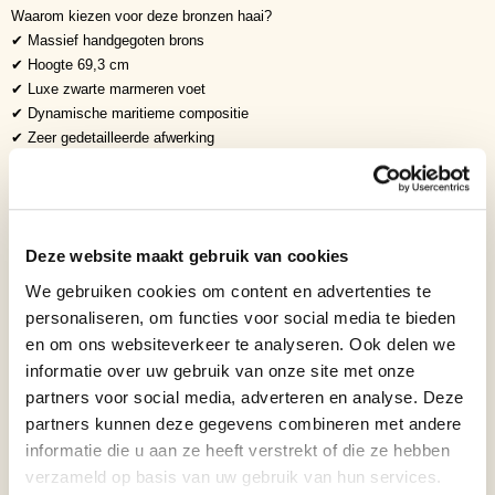
Waarom kiezen voor deze bronzen haai?
✔ Massief handgegoten brons
✔ Hoogte 69,3 cm
✔ Luxe zwarte marmeren voet
✔ Dynamische maritieme compositie
✔ Zeer gedetailleerde afwerking
✔ Exclusief kunstobject
✔ Tijdloze blikvanger
Symboliek
De haai staat symbool voor:
Deze website maakt gebruik van cookies
Kracht
Moed
We gebruiken cookies om content en advertenties te
Doorzettingsvermogen
personaliseren, om functies voor social media te bieden
Vrijheid
en om ons websiteverkeer te analyseren. Ook delen we
Intelligentie
informatie over uw gebruik van onze site met onze
Leiderschap
partners voor social media, adverteren en analyse. Deze
Bescherming
partners kunnen deze gegevens combineren met andere
Overlevingskracht
informatie die u aan ze heeft verstrekt of die ze hebben
Zelfvertrouwen
verzameld op basis van uw gebruik van hun services.
Succes