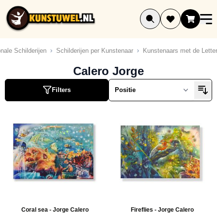
Ga naar de inhoud
onale Schilderijen
Schilderijen per Kunstenaar
Kunstenaars met de Lette
Calero Jorge
Filters
Coral sea - Jorge Calero
Fireflies - Jorge Calero