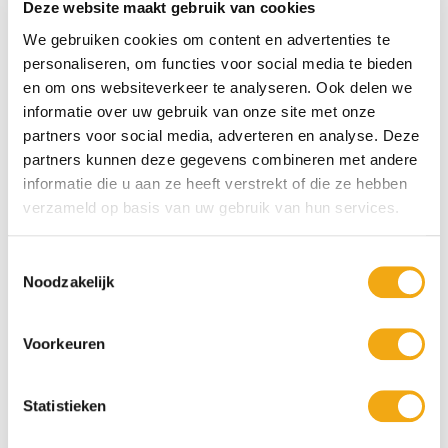
Deze website maakt gebruik van cookies
We gebruiken cookies om content en advertenties te
personaliseren, om functies voor social media te bieden
en om ons websiteverkeer te analyseren. Ook delen we
informatie over uw gebruik van onze site met onze
partners voor social media, adverteren en analyse. Deze
partners kunnen deze gegevens combineren met andere
informatie die u aan ze heeft verstrekt of die ze hebben
verzameld op basis van uw gebruik van hun services.
Toestemmingsselectie
Noodzakelijk
Persoonlijke klantenservice
Maandag t/m vrijdag van 09.00 tot 16.00 staat onze
vakkundige klantenservice klaar.
Voorkeuren
Statistieken
Kunst voor iedereen
Stijlvolle kunstobjecten voor elke smaak, interieur en/of tuin.