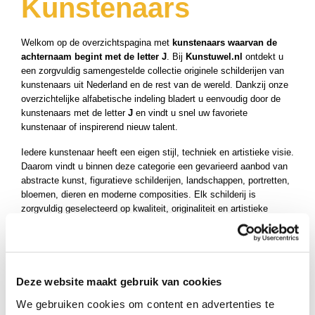
Kunstenaars
Welkom op de overzichtspagina met
kunstenaars waarvan de
achternaam begint met de letter J
. Bij
Kunstuwel.nl
ontdekt u
een zorgvuldig samengestelde collectie originele schilderijen van
kunstenaars uit Nederland en de rest van de wereld. Dankzij onze
overzichtelijke alfabetische indeling bladert u eenvoudig door de
kunstenaars met de letter
J
en vindt u snel uw favoriete
kunstenaar of inspirerend nieuw talent.
Iedere kunstenaar heeft een eigen stijl, techniek en artistieke visie.
Daarom vindt u binnen deze categorie een gevarieerd aanbod van
abstracte kunst, figuratieve schilderijen, landschappen, portretten,
bloemen, dieren en moderne composities. Elk schilderij is
zorgvuldig geselecteerd op kwaliteit, originaliteit en artistieke
uitstraling, zodat u verzekerd bent van een bijzonder kunstwerk.
Klik op de naam van een kunstenaar om de persoonlijke pagina te
bekijken. Hier vindt u meer informatie over de kunstenaar, de
artistieke achtergrond, gebruikte technieken en een compleet
Deze website maakt gebruik van cookies
overzicht van alle beschikbare schilderijen. Zo ontdekt u niet
We gebruiken cookies om content en advertenties te
alleen het kunstwerk, maar ook het verhaal en de inspiratie achter