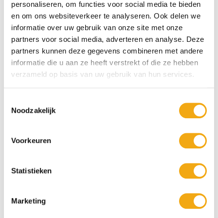
de maker.
personaliseren, om functies voor social media te bieden
en om ons websiteverkeer te analyseren. Ook delen we
Bij
Kunstuwel.nl
staan kwaliteit, vakmanschap en originaliteit
informatie over uw gebruik van onze site met onze
centraal. Daarom krijgt iedere kunstenaar een eigen pagina waarop
partners voor social media, adverteren en analyse. Deze
zijn of haar collectie overzichtelijk wordt gepresenteerd. Dankzij de
A–Z-indeling
navigeert u snel door alle kunstenaars en ontdekt u
partners kunnen deze gegevens combineren met andere
eenvoudig kunstwerken die perfect aansluiten bij uw persoonlijke
informatie die u aan ze heeft verstrekt of die ze hebben
smaak en interieur.
verzameld op basis van uw gebruik van hun services.
Bent u op zoek naar een kunstenaar met een andere beginletter?
Kies dan eenvoudig een andere letter uit het alfabetische overzicht
Toestemmingsselectie
en ontdek nog meer originele schilderijen van talentvolle
Noodzakelijk
kunstenaars uit Nederland en de rest van de wereld.
Voorkeuren
Statistieken
Marketing