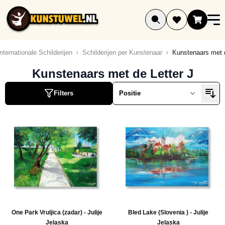
Ga naar de inhoud
Internationale Schilderijen
Schilderijen per Kunstenaar
Kunstenaars met d
Kunstenaars met de Letter J
Filters
One Park Vruljica (zadar) - Julije
Bled Lake (Slovenia ) - Julije
Jelaska
Jelaska