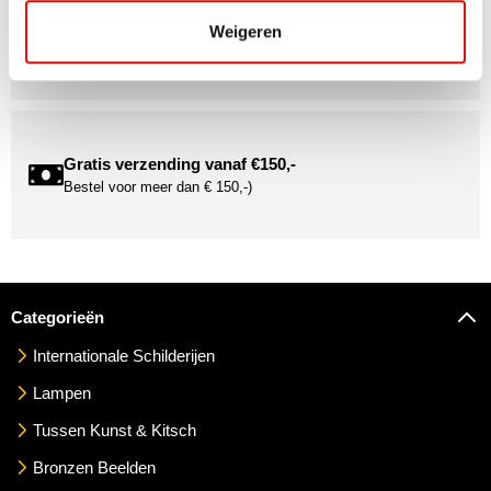
Kunstuwel Community
Word onderdeel van de Kunstuwel Community. Ontvang
Weigeren
exclusieve uitnodigingen voor exposities én ontdek de
mogelijkheden om uw kunst via Kunstuwel.nl te presenteren.
Gratis verzending vanaf €150,-
Bestel voor meer dan € 150,-)
Categorieën
Internationale Schilderijen
Lampen
Tussen Kunst & Kitsch
Bronzen Beelden