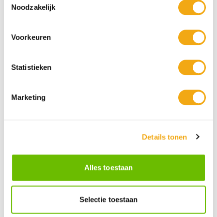
Noodzakelijk
Voorkeuren
Statistieken
Marketing
Persoonlijke klantenservice
Maandag t/m vrijdag van 09.00 tot 16.00 staat onze
vakkundige klantenservice klaar.
Details tonen
Kunst voor iedereen
Alles toestaan
Stijlvolle kunstobjecten voor elke smaak, interieur en/of tuin.
Onze Bronzen Beelden die met vuur tot leven worden
gebracht!
Selectie toestaan