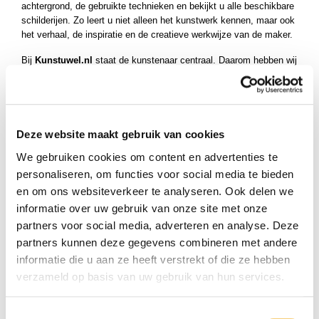
achtergrond, de gebruikte technieken en bekijkt u alle beschikbare
schilderijen. Zo leert u niet alleen het kunstwerk kennen, maar ook
het verhaal, de inspiratie en de creatieve werkwijze van de maker.
Bij
Kunstuwel.nl
staat de kunstenaar centraal. Daarom hebben wij
onze kunstenaars overzichtelijk gerangschikt van
A tot Z
op
achternaam. Zo kunt u eenvoudig door de complete collectie
bladeren en snel de kunstenaar vinden die het beste aansluit bij uw
voorkeuren en kunstbeleving.
Deze website maakt gebruik van cookies
Bent u op zoek naar een kunstenaar met een andere beginletter?
We gebruiken cookies om content en advertenties te
Gebruik de alfabetische navigatie om eenvoudig naar een andere
letter te gaan en ontdek nog meer originele schilderijen van
personaliseren, om functies voor social media te bieden
talentvolle kunstenaars uit Nederland en de rest van de wereld.
en om ons websiteverkeer te analyseren. Ook delen we
informatie over uw gebruik van onze site met onze
partners voor social media, adverteren en analyse. Deze
partners kunnen deze gegevens combineren met andere
informatie die u aan ze heeft verstrekt of die ze hebben
verzameld op basis van uw gebruik van hun services.
Toestemmingsselectie