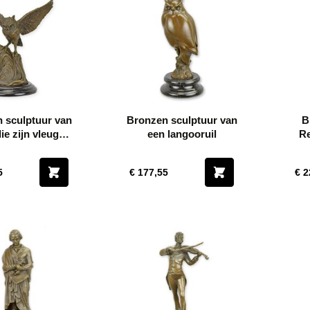
 sculptuur van
Bronzen sculptuur van
B
die zijn vleugels
een langooruil
Re
spreidt
5
€ 177,55
€ 2