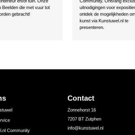
nterieur en/of tuin. Onze
Community. Ontvang exclus
 Beelden die met vuur tot
uitnodigingen voor expositie
orden gebracht!
ontdek de mogelijkheden o
kunst via Kunstuwel.nl te
presenteren.
ns
Contact
stuwel
Zonnehorst 16
7207 BT Zutphen
rvice
info@kunstuwel.nl
l.nl Community