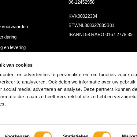
06-12452958
KVK
98022334
BTW
NL868327839B01
 voorwaarden
IBAN
NL58 RABO 0167 2778 39
erklaring
g en levering
thoden
ik van cookies
ontent en advertenties te personaliseren, om functies voor soci
erkeer te analyseren. Ook delen we informatie over uw gebruik
or social media, adverteren en analyse. Deze partners kunnen 
ormatie die u aan ze heeft verstrekt of die ze hebben verzameld
es.
Voorkeuren
Statistieken
Market