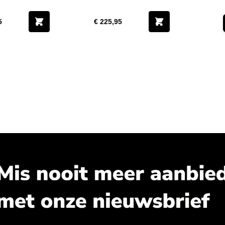
cm
5
€ 225,95