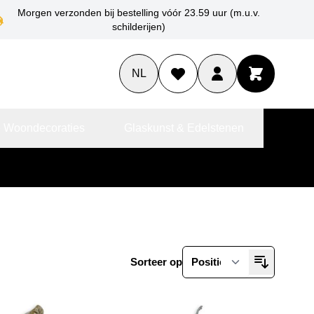
Morgen verzonden bij bestelling vóór 23.59 uur (m.u.v.
schilderijen)
NL
 Woondecoraties
Glaskunst & Edelstenen
Sorteer op