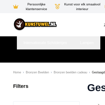
Persoonlijke
Kunst voor elk smaakvol
klantenservice
interieur
Ga naar de inhoud
Internationale Schilderijen
Lampen
Home
Bronzen Beelden
Bronzen beelden cadeau
Geslaagd
Ges
Filters