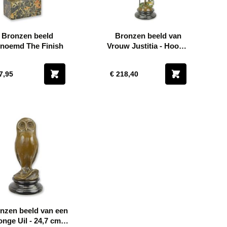
Bronzen beeld
Bronzen beeld van
noemd The Finish
Vrouw Justitia - Hoogte
40.3 cm
7,95
€ 218,40
nzen beeld van een
onge Uil - 24,7 cm