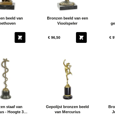
en beeld van
Bronzen beeld van een
eethoven
Vioolspeler
ge
€ 96,50
€ 9
en staaf van
Gepolijst bronzen beeld
Bro
us - Hoogte 38
van Mercurius
J