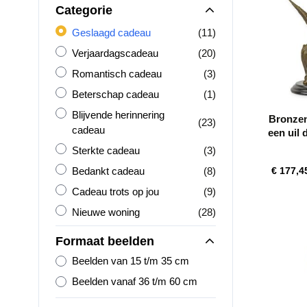
Categorie
Geslaagd cadeau
producten
Geslaagd cadeau
(11)
Verjaardagscadeau
producten
Verjaardagscadeau
(20)
Romantisch cadeau
producten
Romantisch cadeau
(3)
Beterschap cadeau
product
Beterschap cadeau
(1)
Blijvende herinnering cadeau
Blijvende herinnering
Bronzen
producten
(23)
cadeau
een uil 
Sterkte cadeau
producten
Sterkte cadeau
(3)
Bedankt cadeau
producten
Bedankt cadeau
(8)
€ 177,4
Cadeau trots op jou
producten
Cadeau trots op jou
(9)
Nieuwe woning
producten
Nieuwe woning
(28)
Formaat beelden
Beelden van 15 t/m 35 cm
Beelden vanaf 36 t/m 60 cm