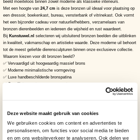
beeld moeiteloos binnen zowel moderne als klassieke interieurs.
Met een hoogte van
24,7 cm
is deze bronzen uil ideaal voor plaatsing op
een dressoir, boekenkast, bureau, vensterbank of vitrinekast. Ook vormt
het een bijzonder cadeau voor natuurliefhebbers, verzamelaars van
bronzen dierenbeelden en iedereen die wijsheid en rust waardeert.
Bij
Kunstuwel.nl
selecteren wij uitsluitend bronzen beelden die uitblinken
in kwaliteit, vakmanschap en artistieke waarde. Deze moderne uil behoort
tot de meest geliefde dierensculpturen binnen onze exclusieve collectie.
Waarom kiezen voor dit bronzen beeld?
✅ Vervaardigd uit hoogwaardig massief brons
✅ Moderne minimalistische vormgeving
✅ Luxe handbeschilderde bronspatina
✅ Gepolijste zwarte marmeren voet
✅ Tijdloos en stijlvol ontwerp
✅ Exclusief verzamelobject voor dieren- en kunstliefhebbers
✅ Geschikt voor moderne én klassieke interieurs
Symboliek
Deze website maakt gebruik van cookies
• Wijsheid
We gebruiken cookies om content en advertenties te
• Intuïtie
personaliseren, om functies voor social media te bieden
• Kennis
en om ons websiteverkeer te analyseren. Ook delen we
• Inzicht