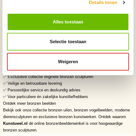
Details tonen
Figuratieve kunst • Decoratieve sculptuur
Waarom een bronzen beeld kopen?
Een bronzen beeld is een duurzame investering in kunst en
Alles toestaan
vakmanschap. Dankzij de hoogwaardige kwaliteit van massief brons
behouden deze sculpturen hun schoonheid gedurende generaties. De luxe
afwerking en tijdloze uitstraling maken bronzen beelden tot geliefde
Selectie toestaan
verzamelobjecten en exclusieve interieurstukken.
Waarom kiezen voor Kunstuwel.nl?
✅ Dé online bronzenbeeldenwinkel voor exclusieve bronzen beelden
Weigeren
✅ Zorgvuldig geselecteerde kunstenaars uit binnen- en buitenland
✅ Hoogwaardige kwaliteit en verfijnde afwerking
✅ Exclusieve collectie originele bronzen sculpturen
✅ Veilige en betrouwbare levering
✅ Persoonlijke service en deskundig advies
✅ Voor particuliere én zakelijke kunstliefhebbers
Ontdek meer bronzen beelden
Bekijk ook onze collectie bronzen uilen, bronzen vogelbeelden, moderne
dierensculpturen en exclusieve bronzen kunstwerken. Ontdek waarom
Kunstuwel.nl
dé online bronzenbeeldenwinkel is voor hoogwaardige
bronzen sculpturen.