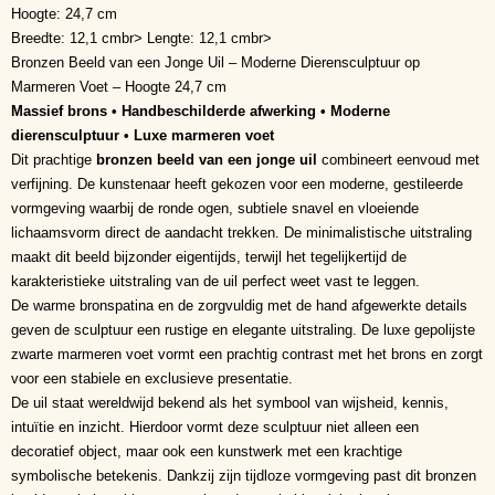
Hoogte: 24,7 cm
Breedte: 12,1 cmbr> Lengte: 12,1 cmbr>
Bronzen Beeld van een Jonge Uil – Moderne Dierensculptuur op
Marmeren Voet – Hoogte 24,7 cm
Massief brons • Handbeschilderde afwerking • Moderne
dierensculptuur • Luxe marmeren voet
Dit prachtige
bronzen beeld van een jonge uil
combineert eenvoud met
verfijning. De kunstenaar heeft gekozen voor een moderne, gestileerde
vormgeving waarbij de ronde ogen, subtiele snavel en vloeiende
lichaamsvorm direct de aandacht trekken. De minimalistische uitstraling
maakt dit beeld bijzonder eigentijds, terwijl het tegelijkertijd de
karakteristieke uitstraling van de uil perfect weet vast te leggen.
De warme bronspatina en de zorgvuldig met de hand afgewerkte details
geven de sculptuur een rustige en elegante uitstraling. De luxe gepolijste
zwarte marmeren voet vormt een prachtig contrast met het brons en zorgt
voor een stabiele en exclusieve presentatie.
De uil staat wereldwijd bekend als het symbool van wijsheid, kennis,
intuïtie en inzicht. Hierdoor vormt deze sculptuur niet alleen een
decoratief object, maar ook een kunstwerk met een krachtige
symbolische betekenis. Dankzij zijn tijdloze vormgeving past dit bronzen