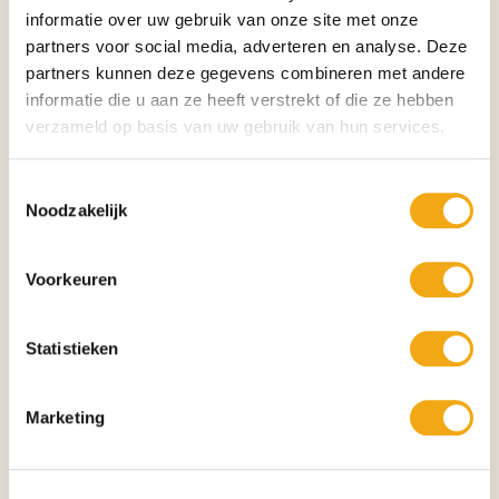
informatie over uw gebruik van onze site met onze
• Bescherming
• Rust
partners voor social media, adverteren en analyse. Deze
• Waakzaamheid
partners kunnen deze gegevens combineren met andere
• Levenswijsheid
informatie die u aan ze heeft verstrekt of die ze hebben
• Mystiek
verzameld op basis van uw gebruik van hun services.
• Evenwicht
De uil is al eeuwenlang een symbool van wijsheid, inzicht en innerlijke
Toestemmingsselectie
rust. Dit bronzen beeld herinnert aan het belang van kennis, intuïtie en
Noodzakelijk
een heldere blik op de wereld.
Perfect voor
• Moderne interieurs
Voorkeuren
• Klassieke woonkamers
• Boekenkasten
• Kantoren
Statistieken
• Bibliotheken
• Galerieën
• Vitrinekasten
Marketing
• Cadeau voor liefhebbers van uilen en bronzen dierenbeelden
Kunststijl
Moderne beeldhouwkunst • Minimalistische sculptuur • Dierenkunst •