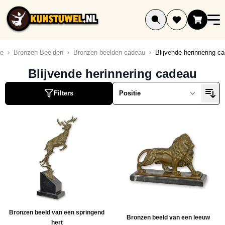
Ga naar de inhoud
e
Bronzen Beelden
Bronzen beelden cadeau
Blijvende herinnering c
ucten
Blijvende herinnering cadeau
ucten
Filters
ucten
uct
ucten
ucten
ucten
ucten
ucten
Bronzen beeld van een springend
Bronzen beeld van een leeuw
hert