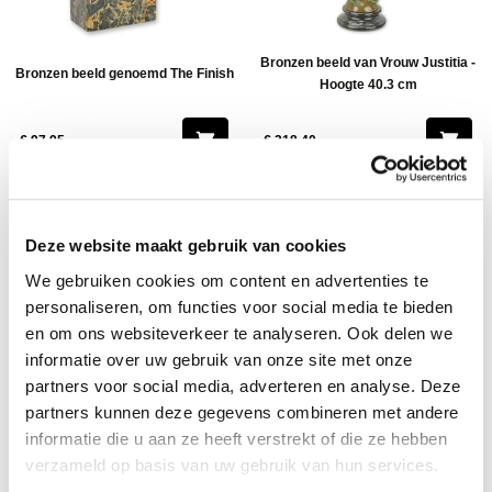
Bronzen beeld van Vrouw Justitia -
Bronzen beeld genoemd The Finish
Hoogte 40.3 cm
€ 97,95
€ 218,40
Deze website maakt gebruik van cookies
We gebruiken cookies om content en advertenties te
personaliseren, om functies voor social media te bieden
en om ons websiteverkeer te analyseren. Ook delen we
informatie over uw gebruik van onze site met onze
partners voor social media, adverteren en analyse. Deze
Bonzen beeld van een Man op een
Modernistisch bronzen beeld van
partners kunnen deze gegevens combineren met andere
Fiets
twee Naakte Danseressen
informatie die u aan ze heeft verstrekt of die ze hebben
verzameld op basis van uw gebruik van hun services.
€ 232,95
€ 174,95