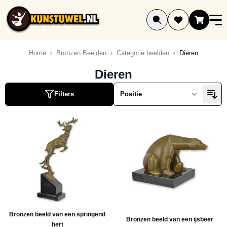
Ga naar de inhoud
Home
Bronzen Beelden
Categorie beelden
Dieren
ucten
Dieren
ucten
Filters
ucten
ucten
ucten
ucten
ucten
ucten
ucten
ucten
Bronzen beeld van een springend
ucten
Bronzen beeld van een ijsbeer
hert