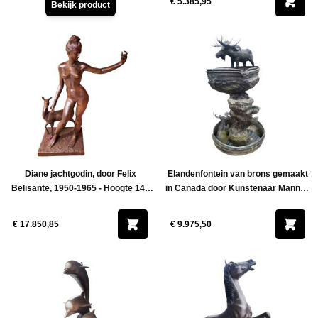
€ 5.385,95
Bekijk product
Diane jachtgodin, door Felix
Elandenfontein van brons gemaakt
Belisante, 1950-1965 - Hoogte 140
in Canada door Kunstenaar Mannus
cm
Rasmus - Hoogte 200 cm
€ 17.850,85
€ 9.975,50