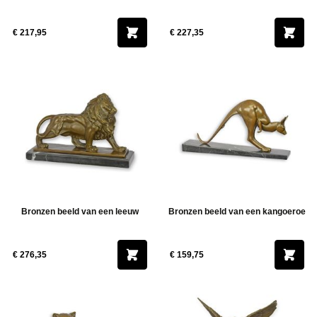
ucten
ucten
€ 217,95
€ 227,35
ucten
Bronzen beeld van een leeuw
Bronzen beeld van een kangoeroe
€ 276,35
€ 159,75