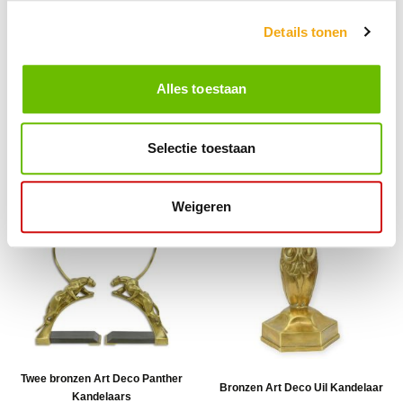
Details tonen
Alles toestaan
Bronzen beeld van een Kikker -
Bronzen fontein in de vorm van een
lengte 114 cm
kikker die fluit speelt - 93 cm hoog
Selectie toestaan
€ 929,15
€ 839,95
Weigeren
Twee bronzen Art Deco Panther
Bronzen Art Deco Uil Kandelaar
Kandelaars