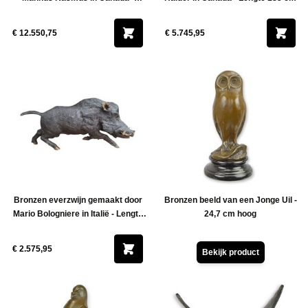
Hoogte 200 cm
€ 12.550,75
€ 5.745,95
Bronzen everzwijn gemaakt door
Bronzen beeld van een Jonge Uil -
Mario Bologniere in Italië - Lengte
24,7 cm hoog
110 cm
€ 2.575,95
Bekijk product