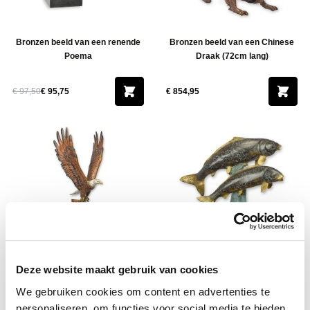
Bronzen beeld van een renende
Bronzen beeld van een Chinese
Poema
Draak (72cm lang)
€ 97,50
€ 95,75
€ 854,95
Bronzen sculptuur van een
Bronzen sculptuur van twee Koi
Deze website maakt gebruik van cookies
vliegende adelaar (94.5 cm hoog)
Karpers - 55cm
We gebruiken cookies om content en advertenties te
personaliseren, om functies voor social media te bieden
€ 659,95