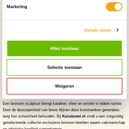
De combinatie van mens en kat staat symbool voor vertrouwen,
Marketing
ontspanning en het koesteren van de kleine geluksmomenten die het
leven bijzonder maken.
Perfect voor
• Woonkamer
Details tonen
• Hal
• Kantoor
• Bibliotheek
Alles toestaan
• Kattenliefhebbers
• Kunstverzamelaars
• Exclusief cadeau
Selectie toestaan
• Modern en klassiek interieur
Kunststijl
Figuratieve beeldhouwkunst • Moderne sculptuur • Hedendaagse bronzen
Weigeren
kunst • Verhalende kunst • Emotionele kunst • Luxe woondecoratie
Waarom een bronzen beeld kopen?
Een bronzen sculptuur brengt karakter, sfeer en emotie in iedere ruimte.
Door de duurzaamheid van brons blijven deze kunstwerken generaties
lang hun schoonheid behouden. Bij
Kunstuwel.nl
vindt u een zorgvuldig
geselecteerde collectie exclusieve bronzen beelden waarin vakmanschap
en artistieke kwaliteit samenkomen.