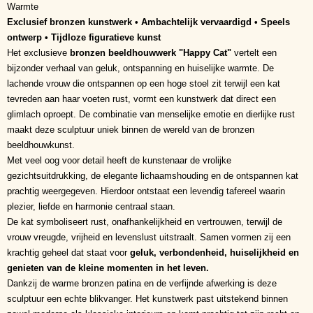
Warmte
Exclusief bronzen kunstwerk • Ambachtelijk vervaardigd • Speels
ontwerp • Tijdloze figuratieve kunst
Het exclusieve
bronzen beeldhouwwerk "Happy Cat"
vertelt een
bijzonder verhaal van geluk, ontspanning en huiselijke warmte. De
lachende vrouw die ontspannen op een hoge stoel zit terwijl een kat
tevreden aan haar voeten rust, vormt een kunstwerk dat direct een
glimlach oproept. De combinatie van menselijke emotie en dierlijke rust
maakt deze sculptuur uniek binnen de wereld van de bronzen
beeldhouwkunst.
Met veel oog voor detail heeft de kunstenaar de vrolijke
gezichtsuitdrukking, de elegante lichaamshouding en de ontspannen kat
prachtig weergegeven. Hierdoor ontstaat een levendig tafereel waarin
plezier, liefde en harmonie centraal staan.
De kat symboliseert rust, onafhankelijkheid en vertrouwen, terwijl de
vrouw vreugde, vrijheid en levenslust uitstraalt. Samen vormen zij een
krachtig geheel dat staat voor
geluk, verbondenheid, huiselijkheid en
genieten van de kleine momenten in het leven.
Dankzij de warme bronzen patina en de verfijnde afwerking is deze
sculptuur een echte blikvanger. Het kunstwerk past uitstekend binnen