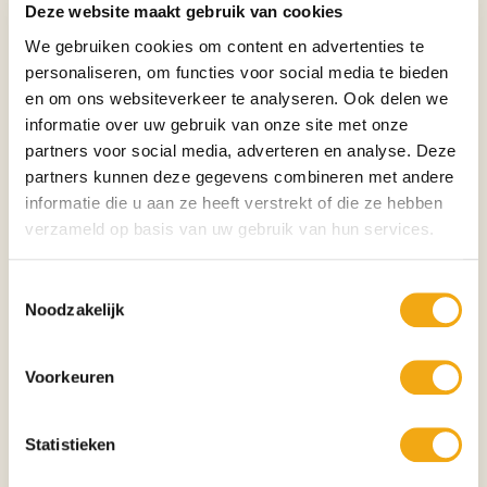
Deze website maakt gebruik van cookies
emotie, warmte en humor samen in één sculptuur. Hierdoor ontstaat een
kunstwerk dat niet alleen mooi is om naar te kijken, maar ook iedere dag
We gebruiken cookies om content en advertenties te
opnieuw een glimlach oproept.
personaliseren, om functies voor social media te bieden
Het verhaal achter dit kunstwerk
en om ons websiteverkeer te analyseren. Ook delen we
"Happy Cat" laat zien dat geluk vaak schuilt in de eenvoudigste
informatie over uw gebruik van onze site met onze
momenten. Een ontspannen middag, een glimlach en het gezelschap van
partners voor social media, adverteren en analyse. Deze
een trouwe kat vormen samen een ode aan het genieten van het leven.
partners kunnen deze gegevens combineren met andere
De kunstenaar heeft dit gevoel op prachtige wijze weten vast te leggen in
informatie die u aan ze heeft verstrekt of die ze hebben
brons.
verzameld op basis van uw gebruik van hun services.
Symboliek
• Geluk
• Huiselijkheid
Toestemmingsselectie
• Liefde
Noodzakelijk
• Verbondenheid
• Rust
• Harmonie
Voorkeuren
• Vriendschap
• Levensvreugde
Statistieken
• Geborgenheid
• Positiviteit