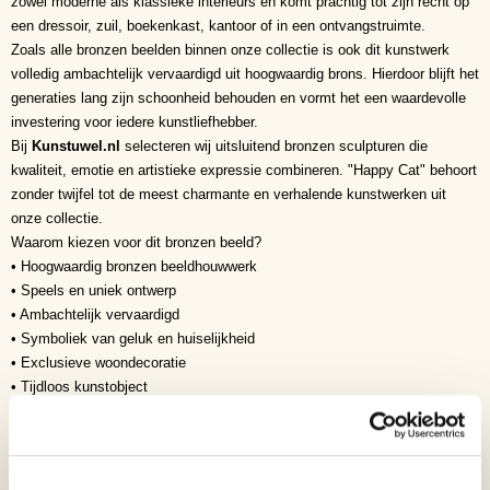
zowel moderne als klassieke interieurs en komt prachtig tot zijn recht op
een dressoir, zuil, boekenkast, kantoor of in een ontvangstruimte.
Zoals alle bronzen beelden binnen onze collectie is ook dit kunstwerk
volledig ambachtelijk vervaardigd uit hoogwaardig brons. Hierdoor blijft het
generaties lang zijn schoonheid behouden en vormt het een waardevolle
investering voor iedere kunstliefhebber.
Bij
Kunstuwel.nl
selecteren wij uitsluitend bronzen sculpturen die
kwaliteit, emotie en artistieke expressie combineren. "Happy Cat" behoort
zonder twijfel tot de meest charmante en verhalende kunstwerken uit
onze collectie.
Waarom kiezen voor dit bronzen beeld?
• Hoogwaardig bronzen beeldhouwwerk
• Speels en uniek ontwerp
• Ambachtelijk vervaardigd
• Symboliek van geluk en huiselijkheid
• Exclusieve woondecoratie
• Tijdloos kunstobject
• Waardevolle aanvulling op iedere kunstcollectie
Waarom dit kunstwerk bijzonder is
Waar veel bronzen beelden een enkel onderwerp tonen, vertelt "Happy
Cat" een compleet verhaal. De vrolijke vrouw en de slapende kat brengen