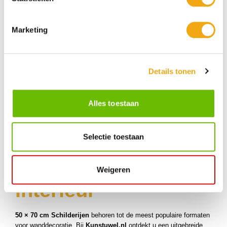
€ 350,00
Marketing
50 × 70 cm
Details tonen
Schilderijen – Een
Alles toestaan
Veelgekozen
Selectie toestaan
Formaat voor Elk
Weigeren
Interieur
50 × 70 cm Schilderijen
behoren tot de meest populaire formaten
voor wanddecoratie. Bij
Kunstuwel.nl
ontdekt u een uitgebreide