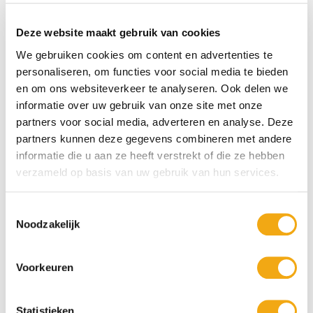
Deze website maakt gebruik van cookies
We gebruiken cookies om content en advertenties te
More than words - Simona Zecca
Bee - Marija Jevtić Dajić
personaliseren, om functies voor social media te bieden
en om ons websiteverkeer te analyseren. Ook delen we
informatie over uw gebruik van onze site met onze
€ 1.200,00
€ 500,00
partners voor social media, adverteren en analyse. Deze
partners kunnen deze gegevens combineren met andere
informatie die u aan ze heeft verstrekt of die ze hebben
verzameld op basis van uw gebruik van hun services.
Toestemmingsselectie
Noodzakelijk
Voorkeuren
Yellow - Marija Jevtić Dajić
Statistieken