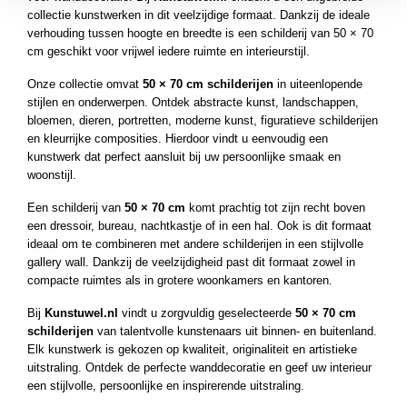
collectie kunstwerken in dit veelzijdige formaat. Dankzij de ideale
verhouding tussen hoogte en breedte is een schilderij van 50 × 70
cm geschikt voor vrijwel iedere ruimte en interieurstijl.
Onze collectie omvat
50 × 70 cm schilderijen
in uiteenlopende
stijlen en onderwerpen. Ontdek abstracte kunst, landschappen,
bloemen, dieren, portretten, moderne kunst, figuratieve schilderijen
en kleurrijke composities. Hierdoor vindt u eenvoudig een
kunstwerk dat perfect aansluit bij uw persoonlijke smaak en
woonstijl.
Een schilderij van
50 × 70 cm
komt prachtig tot zijn recht boven
een dressoir, bureau, nachtkastje of in een hal. Ook is dit formaat
ideaal om te combineren met andere schilderijen in een stijlvolle
gallery wall. Dankzij de veelzijdigheid past dit formaat zowel in
compacte ruimtes als in grotere woonkamers en kantoren.
Bij
Kunstuwel.nl
vindt u zorgvuldig geselecteerde
50 × 70 cm
schilderijen
van talentvolle kunstenaars uit binnen- en buitenland.
Elk kunstwerk is gekozen op kwaliteit, originaliteit en artistieke
uitstraling. Ontdek de perfecte wanddecoratie en geef uw interieur
een stijlvolle, persoonlijke en inspirerende uitstraling.