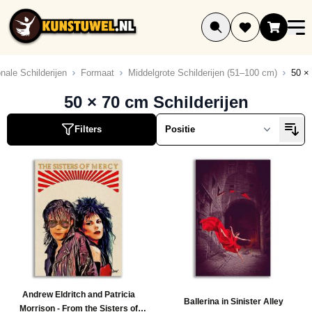
Ga naar de inhoud
onale Schilderijen
Formaat
Middelgrote Schilderijen (51–100 cm)
50 × 
ucten
50 × 70 cm Schilderijen
ucten
Filters
ucten
ucten
uct
Andrew Eldritch and Patricia
Ballerina in Sinister Alley
Morrison - From the Sisters of