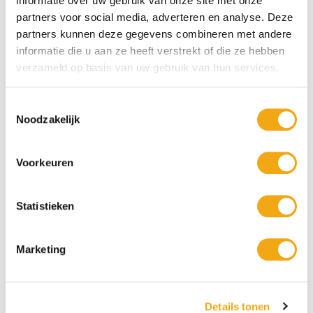
informatie over uw gebruik van onze site met onze
partners voor social media, adverteren en analyse. Deze
partners kunnen deze gegevens combineren met andere
informatie die u aan ze heeft verstrekt of die ze hebben
verzameld op basis van uw gebruik van hun services.
Toestemmingsselectie
Noodzakelijk
Een bronzen sculptuur van een
Bronzen borstbeeld van Bacchus
steekduif op een marmeren sokkel
Voorkeuren
€ 107,95
€ 144,95
Statistieken
Marketing
Details tonen