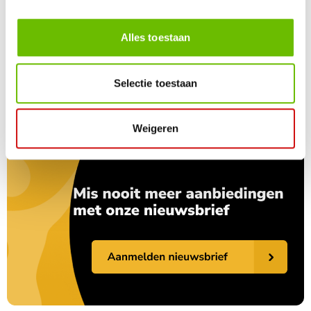
Alles toestaan
Modern Bronzen Sculptuur van een
Vliegende Duif - Breedte 62 cm
Selectie toestaan
€ 724,95
Weigeren