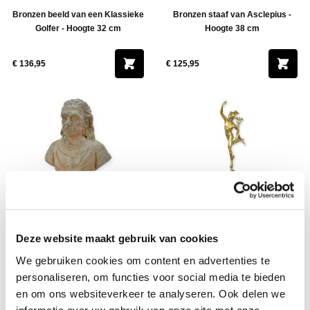
Bronzen beeld van een Klassieke
Bronzen staaf van Asclepius -
Golfer - Hoogte 32 cm
Hoogte 38 cm
€ 136,95
€ 125,95
Bronzen borstbeeld van Albert
Gepolijst bronzen beeld van
Deze website maakt gebruik van cookies
Einstein
Mercurius
We gebruiken cookies om content en advertenties te
personaliseren, om functies voor social media te bieden
€ 335,95
€ 225,95
en om ons websiteverkeer te analyseren. Ook delen we