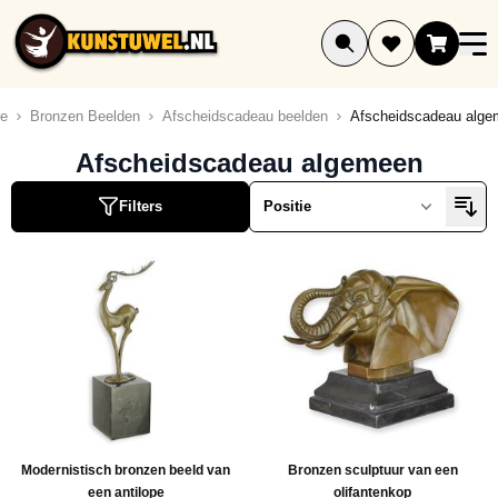
Ga naar de inhoud
e
Bronzen Beelden
Afscheidscadeau beelden
Afscheidscadeau alg
ucten
Afscheidscadeau algemeen
ucten
Filters
ucten
Modernistisch bronzen beeld van
Bronzen sculptuur van een
een antilope
olifantenkop