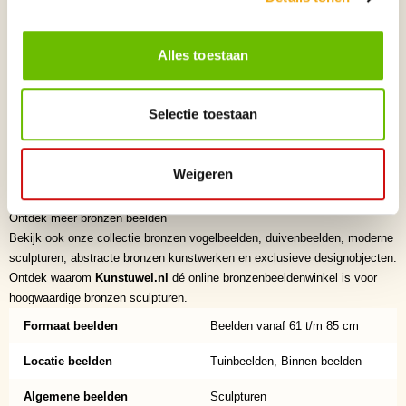
afwerking en tijdloze uitstraling maken bronzen beelden tot exclusieve
verzamelobjecten en stijlvolle blikvangers voor ieder interieur.
Alles toestaan
Waarom kiezen voor Kunstuwel.nl?
✅ Dé online bronzen beelden winkel voor exclusieve bronzen beelden
✅ Zorgvuldig geselecteerde kunstenaars uit binnen- en buitenland
Selectie toestaan
✅ Hoogwaardige kwaliteit en verfijnde afwerking
✅ Exclusieve collectie originele bronzen sculpturen
✅ Veilige en betrouwbare levering
Weigeren
✅ Persoonlijke service en deskundig advies
✅ Voor particuliere én zakelijke kunstliefhebbers
Ontdek meer bronzen beelden
Bekijk ook onze collectie bronzen vogelbeelden, duivenbeelden, moderne
sculpturen, abstracte bronzen kunstwerken en exclusieve designobjecten.
Ontdek waarom
Kunstuwel.nl
dé online bronzenbeeldenwinkel is voor
hoogwaardige bronzen sculpturen.
Formaat beelden
Beelden vanaf 61 t/m 85 cm
Locatie beelden
Tuinbeelden, Binnen beelden
Algemene beelden
Sculpturen