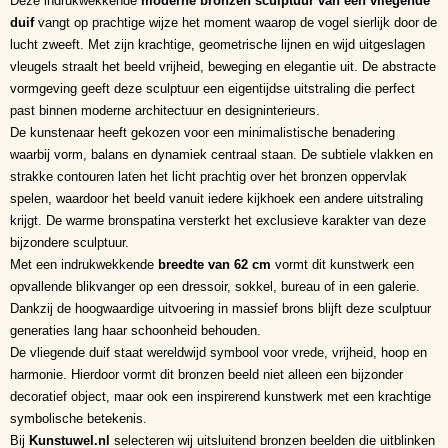
Deze indrukwekkende
moderne bronzen sculptuur van een vliegende
duif
vangt op prachtige wijze het moment waarop de vogel sierlijk door de
lucht zweeft. Met zijn krachtige, geometrische lijnen en wijd uitgeslagen
vleugels straalt het beeld vrijheid, beweging en elegantie uit. De abstracte
vormgeving geeft deze sculptuur een eigentijdse uitstraling die perfect
past binnen moderne architectuur en designinterieurs.
De kunstenaar heeft gekozen voor een minimalistische benadering
waarbij vorm, balans en dynamiek centraal staan. De subtiele vlakken en
strakke contouren laten het licht prachtig over het bronzen oppervlak
spelen, waardoor het beeld vanuit iedere kijkhoek een andere uitstraling
krijgt. De warme bronspatina versterkt het exclusieve karakter van deze
bijzondere sculptuur.
Met een indrukwekkende
breedte van 62 cm
vormt dit kunstwerk een
opvallende blikvanger op een dressoir, sokkel, bureau of in een galerie.
Dankzij de hoogwaardige uitvoering in massief brons blijft deze sculptuur
generaties lang haar schoonheid behouden.
De vliegende duif staat wereldwijd symbool voor vrede, vrijheid, hoop en
harmonie. Hierdoor vormt dit bronzen beeld niet alleen een bijzonder
decoratief object, maar ook een inspirerend kunstwerk met een krachtige
symbolische betekenis.
Bij
Kunstuwel.nl
selecteren wij uitsluitend bronzen beelden die uitblinken