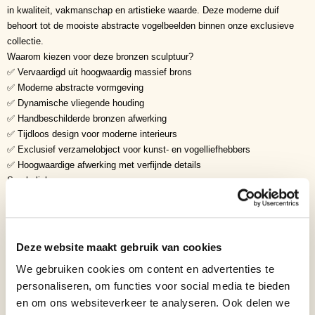
in kwaliteit, vakmanschap en artistieke waarde. Deze moderne duif
behoort tot de mooiste abstracte vogelbeelden binnen onze exclusieve
collectie.
Waarom kiezen voor deze bronzen sculptuur?
✅ Vervaardigd uit hoogwaardig massief brons
✅ Moderne abstracte vormgeving
✅ Dynamische vliegende houding
✅ Handbeschilderde bronzen afwerking
✅ Tijdloos design voor moderne interieurs
✅ Exclusief verzamelobject voor kunst- en vogelliefhebbers
✅ Hoogwaardige afwerking met verfijnde details
Symboliek
• Vrijheid
• Vrede
• Hoop
• Harmonie
Deze website maakt gebruik van cookies
• Liefde
We gebruiken cookies om content en advertenties te
• Verbondenheid
personaliseren, om functies voor social media te bieden
• Balans
en om ons websiteverkeer te analyseren. Ook delen we
• Vernieuwing