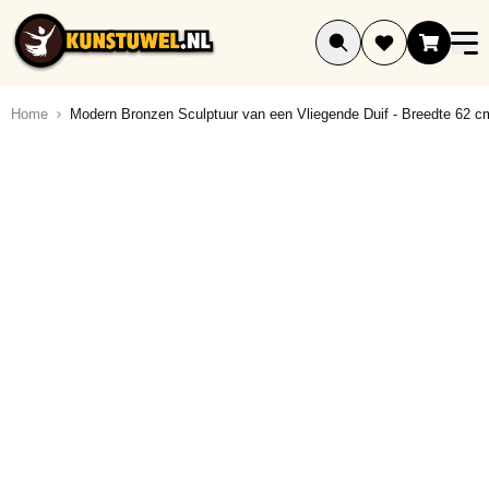
Ga naar de inhoud
Home
Modern Bronzen Sculptuur van een Vliegende Duif - Breedte 62 c