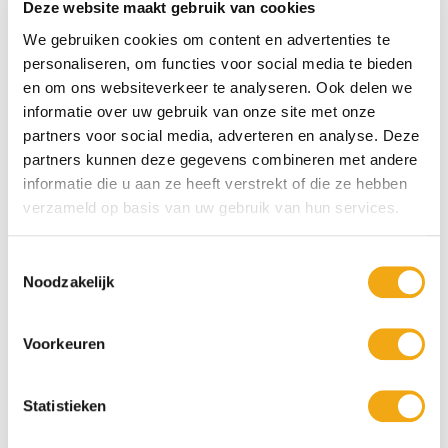
Deze website maakt gebruik van cookies
We gebruiken cookies om content en advertenties te
personaliseren, om functies voor social media te bieden
en om ons websiteverkeer te analyseren. Ook delen we
informatie over uw gebruik van onze site met onze
partners voor social media, adverteren en analyse. Deze
partners kunnen deze gegevens combineren met andere
informatie die u aan ze heeft verstrekt of die ze hebben
verzameld op basis van uw gebruik van hun services.
Toestemmingsselectie
Noodzakelijk
Persoonlijke klantenservice
Maandag t/m vrijdag van 09.00 tot 16.00 staat onze
vakkundige klantenservice klaar.
Voorkeuren
Statistieken
Kunst voor iedereen
Stijlvolle kunstobjecten voor elke smaak, interieur en/of tuin.