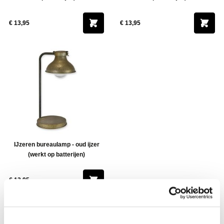
€ 13,95
€ 13,95
IJzeren bureaulamp - oud ijzer
(werkt op batterijen)
€ 13,95