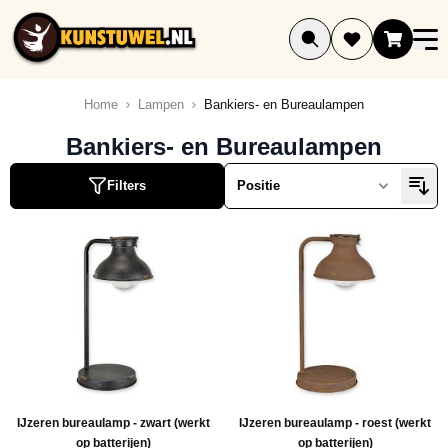
Ga naar de inhoud
Home
Lampen
Bankiers- en Bureaulampen
Bankiers- en Bureaulampen
Filters
IJzeren bureaulamp - zwart (werkt
IJzeren bureaulamp - roest (werkt
op batterijen)
op batterijen)