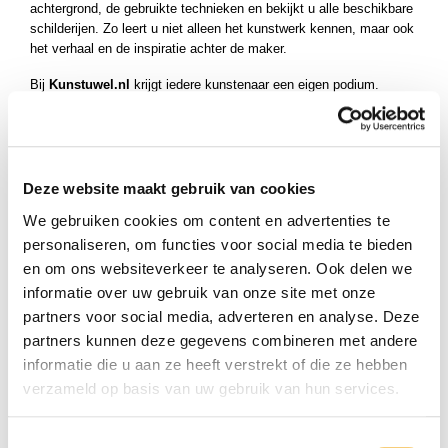
achtergrond, de gebruikte technieken en bekijkt u alle beschikbare
schilderijen. Zo leert u niet alleen het kunstwerk kennen, maar ook
het verhaal en de inspiratie achter de maker.
Bij
Kunstuwel.nl
krijgt iedere kunstenaar een eigen podium.
Daarom hebben wij onze kunstenaars overzichtelijk gerangschikt
van
A tot Z
op achternaam. Zo kunt u eenvoudig door de complete
collectie bladeren en snel de kunstenaar vinden die perfect
aansluit bij uw voorkeuren.
Deze website maakt gebruik van cookies
Bent u op zoek naar een kunstenaar met een andere beginletter?
We gebruiken cookies om content en advertenties te
Gebruik de alfabetische navigatie om eenvoudig naar een andere
letter te gaan en ontdek nog meer originele schilderijen van
personaliseren, om functies voor social media te bieden
talentvolle kunstenaars uit Nederland en de rest van de wereld.
en om ons websiteverkeer te analyseren. Ook delen we
informatie over uw gebruik van onze site met onze
partners voor social media, adverteren en analyse. Deze
partners kunnen deze gegevens combineren met andere
informatie die u aan ze heeft verstrekt of die ze hebben
verzameld op basis van uw gebruik van hun services.
Toestemmingsselectie