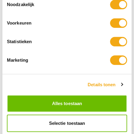
Noodzakelijk
Voorkeuren
Statistieken
Marketing
Persoonlijke klantenservice
Maandag t/m vrijdag van 09.00 tot 16.00 staat onze
vakkundige klantenservice klaar.
Details tonen
Kunst voor iedereen
Alles toestaan
Stijlvolle kunstobjecten voor elke smaak, interieur en/of tuin.
Onze Bronzen Beelden die met vuur tot leven worden
gebracht!
Selectie toestaan