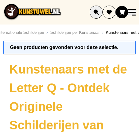
Ga naar de inhoud
nternationale Schilderijen
Schilderijen per Kunstenaar
Kunstenaars met d
ucten
Geen producten gevonden voor deze selectie.
ucten
ucten
Kunstenaars met de
ucten
ucten
Letter Q - Ontdek
ucten
ucten
Originele
ucten
Schilderijen van