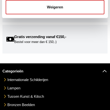
Kunstuwel Community
Word onderdeel van de Kunstuwel Community. Ontvang
Weigeren
exclusieve uitnodigingen voor exposities én ontdek de
mogelijkheden om uw kunst via Kunstuwel.nl te presenteren.
Gratis verzending vanaf €150,-
Bestel voor meer dan € 150,-)
Categorieën
Internationale Schilderijen
Lampen
Tussen Kunst & Kitsch
Bronzen Beelden