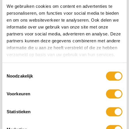
We gebruiken cookies om content en advertenties te
personaliseren, om functies voor social media te bieden
Bruine Schilderijen -
en om ons websiteverkeer te analyseren. Ook delen we
informatie over uw gebruik van onze site met onze
Natuurlijke Warmte
partners voor social media, adverteren en analyse. Deze
partners kunnen deze gegevens combineren met andere
informatie die u aan ze heeft verstrekt of die ze hebben
en Tijdloze Sfeer
verzameld op basis van uw gebruik van hun services.
Bruine Schilderijen
brengen warmte, rust en een natuurlijke
Toestemmingsselectie
uitstraling in iedere ruimte. Bij
Kunstuwel.nl
ontdekt u een
Noodzakelijk
exclusieve collectie kunstwerken waarin bruine tinten centraal
staan. Van zacht zandkleur en warm karamel tot diep
chocoladebruin en rijke aardetinten: bruine schilderijen creëren een
Voorkeuren
sfeervolle en stijlvolle basis die moeiteloos aansluit bij
uiteenlopende interieurstijlen.
Onze collectie omvat
bruine schilderijen
in diverse stijlen en
Statistieken
onderwerpen. Ontdek abstracte kunst, landschappen, bossen,
bloemen, dieren, portretten, moderne composities en figuratieve
schilderijen. Veel kunstwerken combineren bruin met beige, groen,