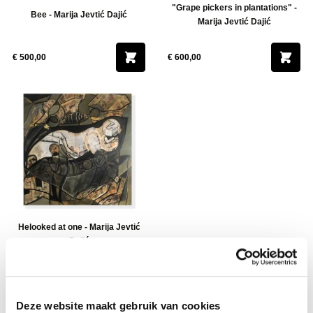
"Grape pickers in plantations" -
Bee - Marija Jevtić Dajić
Marija Jevtić Dajić
€ 500,00
€ 600,00
Helooked at one - Marija Jevtić
Dajić
€ 695,00
Deze website maakt gebruik van cookies