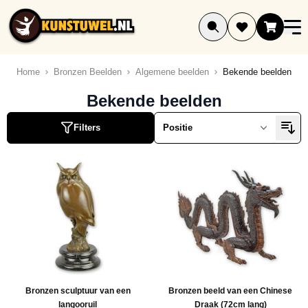
Ga naar de inhoud
Home
Bronzen Beelden
Algemene beelden
Bekende beelden
Bekende beelden
Filters
Bronzen sculptuur van een
Bronzen beeld van een Chinese
langooruil
Draak (72cm lang)