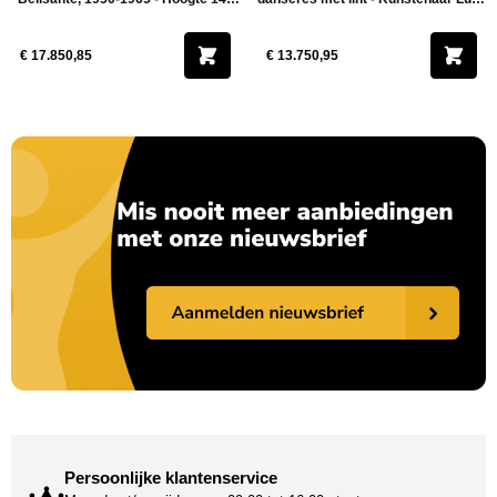
cm
Calligani - Hoogte 200 cm
€ 17.850,85
€ 13.750,95
Persoonlijke klantenservice