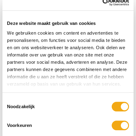
Bronzen beeld van Icarus - Hoogte
Bronzen beeld van Vrouw Justitia -
Deze website maakt gebruik van cookies
40,8 cm
Hoogte 40.3 cm
We gebruiken cookies om content en advertenties te
personaliseren, om functies voor social media te bieden
€ 170,95
€ 218,40
en om ons websiteverkeer te analyseren. Ook delen we
informatie over uw gebruik van onze site met onze
partners voor social media, adverteren en analyse. Deze
partners kunnen deze gegevens combineren met andere
informatie die u aan ze heeft verstrekt of die ze hebben
verzameld op basis van uw gebruik van hun services.
Toestemmingsselectie
Noodzakelijk
Bronzen borstbeeld van Albert
Bronzen beeld van de Schreeuw -
Einstein
Hoogte 38,2 cm
Voorkeuren