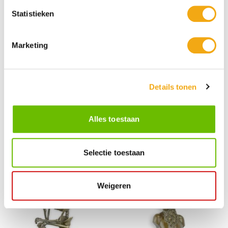
€ 335,95
€ 232,95
Statistieken
Marketing
Details tonen
Alles toestaan
Bronzen beeld van Kiki de
Gepolijst bronzen beeld van
Montparnasse
Mercurius
Selectie toestaan
€ 597,95
€ 225,95
Weigeren