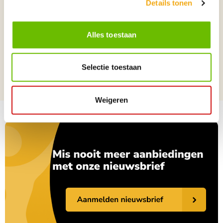
Details tonen
personages. Elk bronzen beeld is geselecteerd op artistieke kwaliteit,
vakmanschap en tijdloze uitstraling.
Formaat beelden
XL Beelden voor Buiten en Binnen
Alles toestaan
Locatie beelden
Tuinbeelden, Binnen beelden
Selectie toestaan
Bekende beelden, Religieuze
Algemene beelden
beelden, Sculpturen
Weigeren