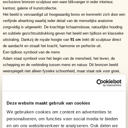
exclusieve bronzen sculptuur een ware blikvanger in ieder interieur,
kantoor, galerie of kunstcollectie.
Het beeld is vervaardigd uit hoogwaardig brons en kenmerkt zich door een
verfijnde afwerking waarbij ieder detail van de menselijke anatomie
zorgvuldig is uitgewerkt. De krachtige lichaamsbouw, natuurlijke houding
en subtiele gezichtsuitdrukking geven het beeld een tijdloze en klassieke
uitstraling. Dankzij de royale hoogte van
91 cm
trekt dit sculptuur direct
de aandacht en straalt het kracht, harmonie en perfectie uit.
Een tijdloos symbool van de mens
Adam staat symbool voor het begin van de mensheid, het leven, de
schepping en de verbinding tussen mens en natuur. Dit bronzen beeld
weerspiegelt niet alleen fysieke schoonheid, maar staat ook voor groei,
bewustwording en de zoektocht naar identiteit. Hierdoor is het een
bijzonder kunstwerk met zowel een decoratieve als diepere symbolische
betekenis.
Symboliek van Adam
Volgens de Bijbelse traditie is Adam de eerste mens en vertegenwoordigt
Deze website maakt gebruik van cookies
hij het ontstaan van nieuw leven, kracht, verantwoordelijkheid en
We gebruiken cookies om content en advertenties te
menselijke perfectie. De open houding van het beeld straalt
personaliseren, om functies voor social media te bieden
zelfvertrouwen, vrijheid en levensenergie uit. Hierdoor spreekt dit
en om ons websiteverkeer te analyseren. Ook delen we
sculptuur zowel liefhebbers van klassieke kunst als verzamelaars van