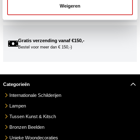
Word onderdeel van de Kunstuwel Community. Ontvang
Weigeren
exclusieve uitnodigingen voor exposities én ontdek de
mogelijkheden om uw kunst via Kunstuwel.nl te presenteren.
Gratis verzending vanaf €150,-
Bestel voor meer dan € 150,-)
Categorieën
Internationale Schilderijen
Lampen
Tussen Kunst & Kitsch
Bronzen Beelden
Unieke Woondecoraties