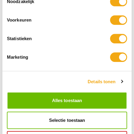
Noodzakelijk
Voorkeuren
Statistieken
Persoonlijke klantenservice
Marketing
Maandag t/m vrijdag van 09.00 tot 16.00 staat onze
vakkundige klantenservice klaar.
Details tonen
Kunst voor iedereen
Stijlvolle kunstobjecten voor elke smaak, interieur en/of tuin.
Alles toestaan
Onze Bronzen Beelden die met vuur tot leven worden
gebracht!
Selectie toestaan
Kunstuwel Community