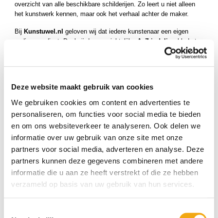
overzicht van alle beschikbare schilderijen. Zo leert u niet alleen
het kunstwerk kennen, maar ook het verhaal achter de maker.
Bij
Kunstuwel.nl
geloven wij dat iedere kunstenaar een eigen
podium verdient. Dankzij de overzichtelijke
A–Z-indeling
bladert u
moeiteloos door onze complete kunstenaarscollectie en ontdekt u
originele kunstwerken die perfect aansluiten bij uw persoonlijke
smaak en interieur.
Deze website maakt gebruik van cookies
Bent u op zoek naar een kunstenaar met een andere beginletter?
Kies eenvoudig een andere letter uit het alfabetische overzicht en
We gebruiken cookies om content en advertenties te
ontdek nog meer bijzondere schilderijen van talentvolle
personaliseren, om functies voor social media te bieden
kunstenaars uit Nederland en de rest van de wereld.
en om ons websiteverkeer te analyseren. Ook delen we
informatie over uw gebruik van onze site met onze
partners voor social media, adverteren en analyse. Deze
partners kunnen deze gegevens combineren met andere
informatie die u aan ze heeft verstrekt of die ze hebben
verzameld op basis van uw gebruik van hun services.
Toestemmingsselectie