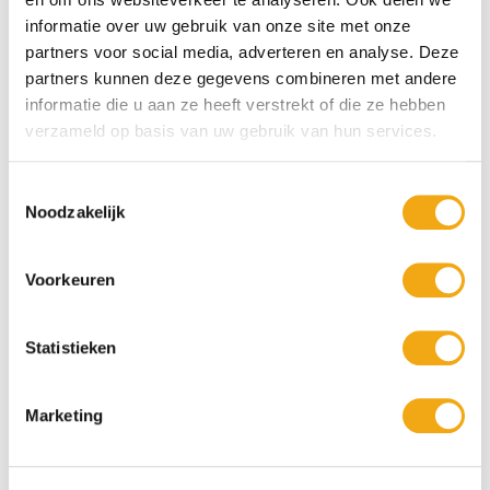
informatie over uw gebruik van onze site met onze
partners voor social media, adverteren en analyse. Deze
Bronzen beeld van een Goblin met
Bronzen staaf van Asclepius -
partners kunnen deze gegevens combineren met andere
Bloemen
Hoogte 38 cm
informatie die u aan ze heeft verstrekt of die ze hebben
verzameld op basis van uw gebruik van hun services.
€ 143,95
€ 125,95
Toestemmingsselectie
Noodzakelijk
Voorkeuren
Statistieken
Marketing
Bronzen beeld van een gezicht dat
Modernistisch Bronzen beeld van
op een handpalm rust
een Liggende Vrouwelijke
Naaktfiguur