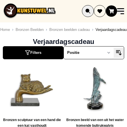
Ga naar de inhoud
Home
Bronzen Beelden
Bronzen beelden cadeau
Verjaardagscadeau
Verjaardagscadeau
Filters
Bronzen sculptuur van een hand die
Bronzen beeld van een uit het water
een kat vasthoudt
komende bultrukwalvis