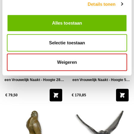
€ 175,85
€ 136,95
Details tonen
Alles toestaan
Selectie toestaan
Weigeren
Modernistisch Bronzen beeld van
Modernistisch Bronzen beeld van
een Vrouwelijk Naakt - Hoogte 28,1
een Vrouwelijk Naakt - Hoogte 51
cm
cm
€ 79,50
€ 170,85