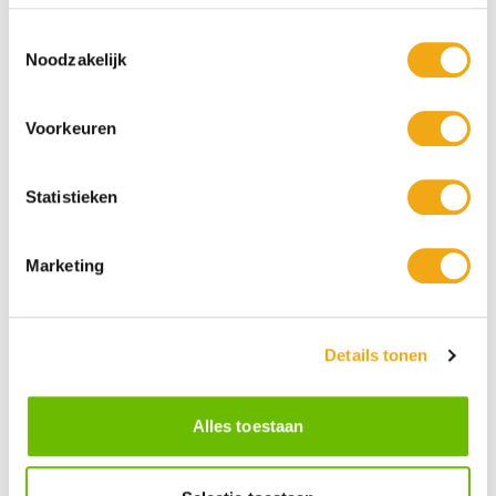
Toestemmingsselectie
Noodzakelijk
Voorkeuren
Statistieken
Marketing
Persoonlijke klantenservice
Maandag t/m vrijdag van 09.00 tot 16.00 staat onze
Details tonen
vakkundige klantenservice klaar.
Alles toestaan
Kunst voor iedereen
Stijlvolle kunstobjecten voor elke smaak, interieur en/of tuin.
Onze Bronzen Beelden die met vuur tot leven worden