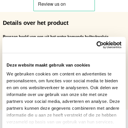
Details over het product
Bronzen beeld van een uit het water komende bultrukwalvis
Netto gewicht: 1.1
Hoogte: 23,2
Breedte: 9
Lengte: 14,1
Deze website maakt gebruik van cookies
Formaat beelden
Beelden van 15 t/m 35 cm
We gebruiken cookies om content en advertenties te
personaliseren, om functies voor social media te bieden
Locatie beelden
Binnen beelden
en om ons websiteverkeer te analyseren. Ook delen we
Verjaardagscadeau, Cadeau trots
informatie over uw gebruik van onze site met onze
Bronzen beelden cadeau
op jou
partners voor social media, adverteren en analyse. Deze
partners kunnen deze gegevens combineren met andere
informatie die u aan ze heeft verstrekt of die ze hebben
verzameld op basis van uw gebruik van hun services.