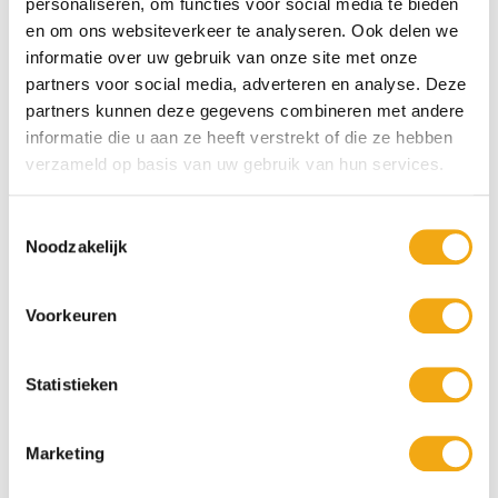
personaliseren, om functies voor social media te bieden
€ 268,40
€ 268,40
en om ons websiteverkeer te analyseren. Ook delen we
informatie over uw gebruik van onze site met onze
partners voor social media, adverteren en analyse. Deze
partners kunnen deze gegevens combineren met andere
informatie die u aan ze heeft verstrekt of die ze hebben
verzameld op basis van uw gebruik van hun services.
Toestemmingsselectie
Noodzakelijk
Podenco’s Playing with Bones -
Podenco Lips - Christopher Stone
Voorkeuren
Christopher Stone
€ 318,95
€ 318,95
Statistieken
Marketing