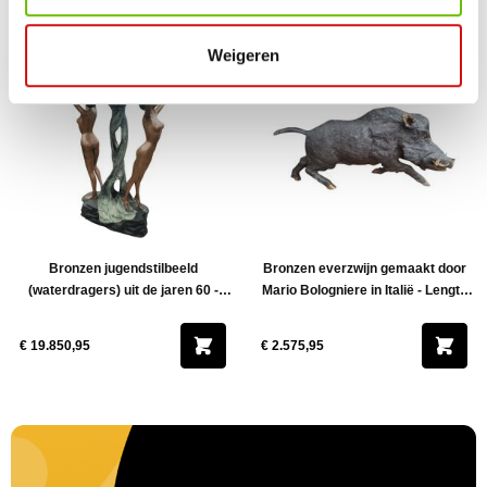
€ 17.850,85
€ 16.950,95
Weigeren
Bronzen jugendstilbeeld
Bronzen everzwijn gemaakt door
(waterdragers) uit de jaren 60 -
Mario Bologniere in Italië - Lengte
Hoogte 140 cm
110 cm
€ 19.850,95
€ 2.575,95