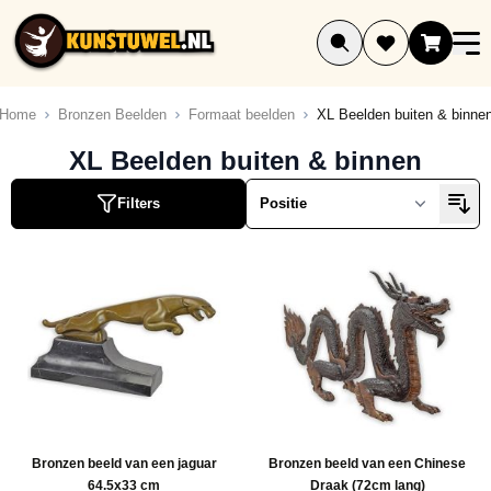
Ga naar de inhoud
Home
Bronzen Beelden
Formaat beelden
XL Beelden buiten & binne
ucten
XL Beelden buiten & binnen
ucten
Filters
ucten
ucten
ucten
ucten
Bronzen beeld van een jaguar
Bronzen beeld van een Chinese
64.5x33 cm
Draak (72cm lang)