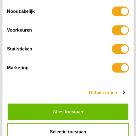
Toestemmingsselectie
Noodzakelijk
Modernistisch Bronzen beeld van
Bronzen beeld van twee leguanen
een Omhelzend Paar - 101 cm hoog
op een stam - van kunstenaar Dean
Voorkeuren
Dickson
€ 2.255,75
€ 5.385,95
Statistieken
Marketing
Details tonen
Alles toestaan
Diane jachtgodin, door Felix
Art Nouveau beeld van vrouwelijk
Belisante, 1950-1965 - Hoogte 140
naakt met bassin in geweldige
cm
kwaliteit brons - Hoogte 140 cm
Selectie toestaan