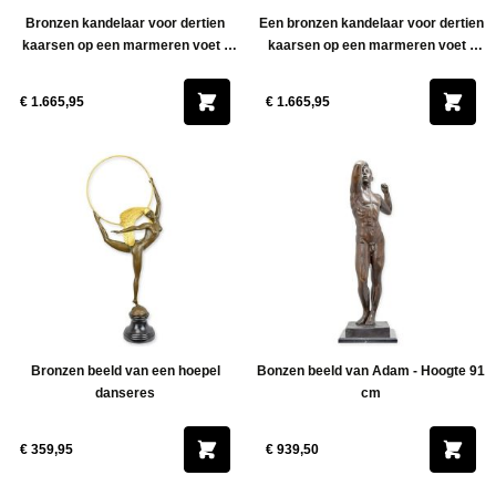
Bronzen kandelaar voor dertien
Een bronzen kandelaar voor dertien
kaarsen op een marmeren voet -
kaarsen op een marmeren voet -
108 cm hoog (nonchalant)
108 cm hoog
€ 1.665,95
€ 1.665,95
Bronzen beeld van een hoepel
Bonzen beeld van Adam - Hoogte 91
danseres
cm
€ 359,95
€ 939,50