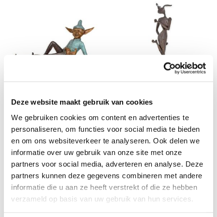
Bronzen beeld van een Goblin die
Modernistisch bronzen beeld van
Deze website maakt gebruik van cookies
een masker vasthoudt - Lengte 104
een Playbunny - Hoogte 96 cm
cm
We gebruiken cookies om content en advertenties te
personaliseren, om functies voor social media te bieden
€ 1.109,50
€ 897,75
en om ons websiteverkeer te analyseren. Ook delen we
informatie over uw gebruik van onze site met onze
partners voor social media, adverteren en analyse. Deze
partners kunnen deze gegevens combineren met andere
informatie die u aan ze heeft verstrekt of die ze hebben
verzameld op basis van uw gebruik van hun services.