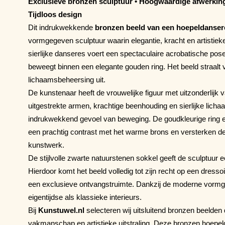
Exclusieve bronzen sculptuur • Hoogwaardige afwerking
Tijdloos design
Dit indrukwekkende
bronzen beeld van een hoepeldanser
vormgegeven sculptuur waarin elegantie, kracht en artisti
sierlijke danseres voert een spectaculaire acrobatische pose u
beweegt binnen een elegante gouden ring. Het beeld straalt v
lichaamsbeheersing uit.
De kunstenaar heeft de vrouwelijke figuur met uitzonderli
uitgestrekte armen, krachtige beenhouding en sierlijke lich
indrukwekkend gevoel van beweging. De goudkleurige ring 
een prachtig contrast met het warme brons en versterken de 
kunstwerk.
De stijlvolle zwarte natuurstenen sokkel geeft de sculptuur e
Hierdoor komt het beeld volledig tot zijn recht op een dressoir
een exclusieve ontvangstruimte. Dankzij de moderne vormge
eigentijdse als klassieke interieurs.
Bij
Kunstuwel.nl
selecteren wij uitsluitend bronzen beelden di
vakmanschap en artistieke uitstraling. Deze bronzen hoepe