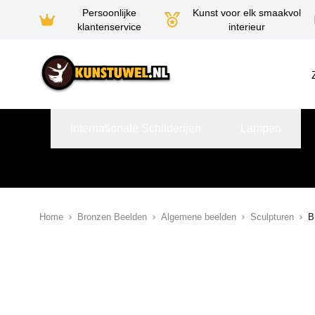
Persoonlijke
Kunst voor elk smaakvol
klantenservice
interieur
Ga naar de inhoud
Internationale Schilderijen
Lampen
Home
Bronzen Beelden
Algemene beelden
Sculpturen
B