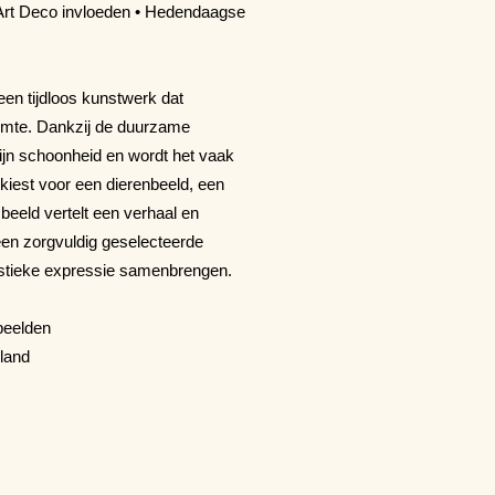
 Art Deco invloeden • Hedendaagse
een tijdloos kunstwerk dat
ruimte. Dankzij de duurzame
ijn schoonheid en wordt het vaak
kiest voor een dierenbeeld, een
 beeld vertelt een verhaal en
een zorgvuldig geselecteerde
tistieke expressie samenbrengen.
beelden
nland