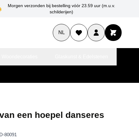
Morgen verzonden bij bestelling vóór 23.59 uur (m.u.v.
schilderijen)
NL
 Woondecoraties
Glaskunst & Edelstenen
 van een hoepel danseres
D-80091