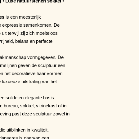
 • Luxe natuurstenen sokkel •
es
is een meesterlijk
eke expressie samenkomen. De
it terwijl zij zich moeiteloos
rijheid, balans en perfecte
jk vakmanschap vormgegeven. De
aamslijnen geven de sculptuur een
en het decoratieve haar vormen
luxueuze uitstraling van het
en solide en elegante basis.
, bureau, sokkel, vitrinekast of in
ving past deze sculptuur zowel in
e uitblinken in kwaliteit,
ldanseres is daarvan een