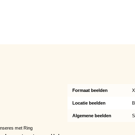
Formaat beelden
X
Locatie beelden
B
Algemene beelden
S
anseres met Ring