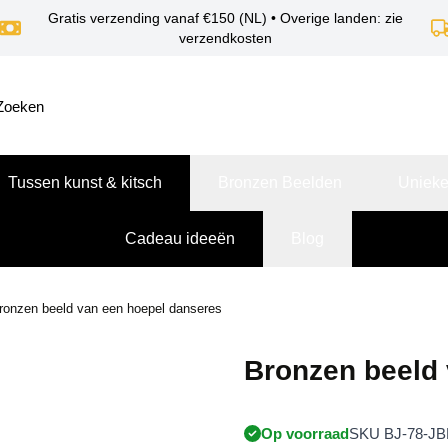
Gratis verzending vanaf €150 (NL) • Overige landen: zie
verzendkosten
Tussen kunst & kitsch
Bronzen Beelden
Unieke
Cadeau ideeën
Blog
ronzen beeld van een hoepel danseres
Bronzen beeld
Op voorraad
SKU BJ-78-JB