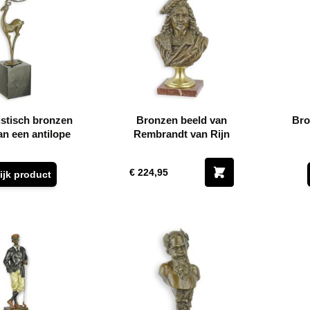
stisch bronzen
Bronzen beeld van
Bro
an een antilope
Rembrandt van Rijn
€ 224,95
ijk product