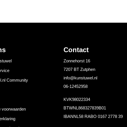
ns
Contact
stuwel
Zonnehorst 16
7207 BT Zutphen
rvice
info@kunstuwel.nl
l.nl Community
06-12452958
KVK
98022334
BTW
NL868327839B01
 voorwaarden
IBAN
NL58 RABO 0167 2778 39
erklaring