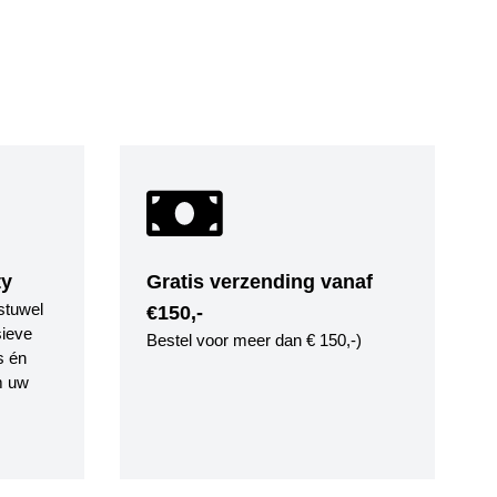
ty
Gratis verzending vanaf
stuwel
€150,-
ieve
Bestel voor meer dan € 150,-)
s én
m uw