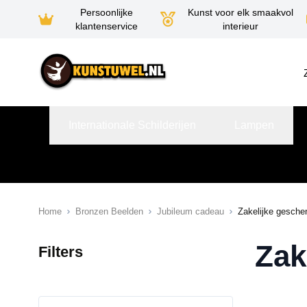
Persoonlijke
Kunst voor elk smaakvol
klantenservice
interieur
Ga naar de inhoud
Internationale Schilderijen
Lampen
Home
Bronzen Beelden
Jubileum cadeau
Zakelijke gesche
Zak
Filters