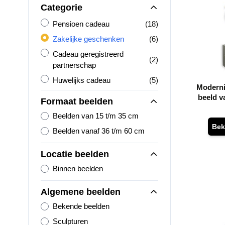
Categorie
Pensioen cadeau
producten
Pensioen cadeau
(18)
Zakelijke geschenken
producten
Zakelijke geschenken
(6)
Cadeau geregistreerd partnerschap
Cadeau geregistreerd
producten
(2)
partnerschap
Huwelijks cadeau
producten
Huwelijks cadeau
(5)
Moderni
beeld v
Formaat beelden
Beelden van 15 t/m 35 cm
Bek
Beelden vanaf 36 t/m 60 cm
Locatie beelden
Binnen beelden
Algemene beelden
Bekende beelden
Sculpturen