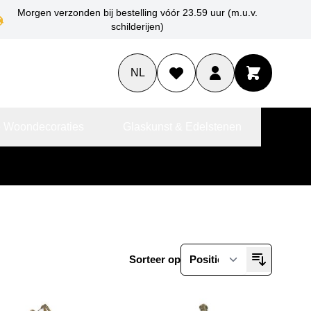
Morgen verzonden bij bestelling vóór 23.59 uur (m.u.v.
schilderijen)
NL
 Woondecoraties
Glaskunst & Edelstenen
Sorteer op