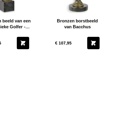
 beeld van een
Bronzen borstbeeld
ieke Golfer -
van Bacchus
gte 32 cm
5
€ 107,95