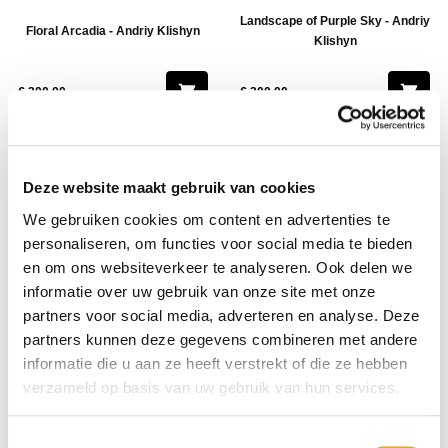
Landscape of Purple Sky - Andriy
Floral Arcadia - Andriy Klishyn
Klishyn
€ 300,00
€ 300,00
Deze website maakt gebruik van cookies
We gebruiken cookies om content en advertenties te
personaliseren, om functies voor social media te bieden
en om ons websiteverkeer te analyseren. Ook delen we
informatie over uw gebruik van onze site met onze
partners voor social media, adverteren en analyse. Deze
Landscape of Green Sky - Andriy
partners kunnen deze gegevens combineren met andere
Stormy Landscape - Andriy Klishyn
Klishyn
informatie die u aan ze heeft verstrekt of die ze hebben
verzameld op basis van uw gebruik van hun services.
€ 300,00
€ 300,00
Toestemmingsselectie