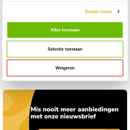
ook in de inspiratie en het vakmanschap van de maker.
Details tonen
Bij
Kunstuwel.nl
geven wij iedere kunstenaar een eigen podium.
Dankzij de overzichtelijke
A–Z-indeling
navigeert u eenvoudig
door onze complete kunstenaarscollectie en ontdekt u originele
Alles toestaan
kunstwerken die perfect aansluiten bij uw persoonlijke smaak en
interieur.
Bent u op zoek naar een kunstenaar met een andere beginletter?
Selectie toestaan
Kies eenvoudig een andere letter uit ons alfabetische overzicht en
ontdek nog meer originele schilderijen van talentvolle kunstenaars
uit binnen- en buitenland.
Weigeren