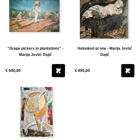
"Grape pickers in plantations" -
Helooked at one - Marija Jevtić
Marija Jevtić Dajić
Dajić
€ 600,00
€ 695,00