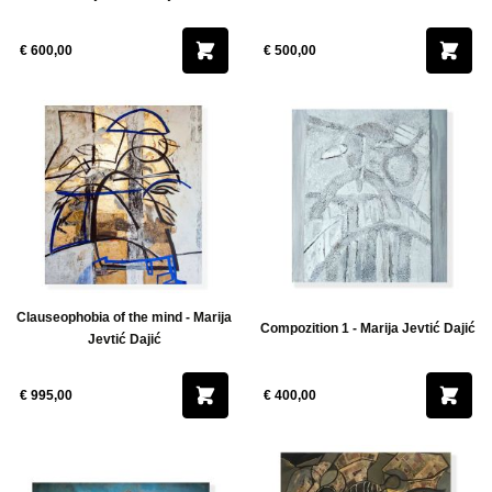
€ 600,00
€ 500,00
Clauseophobia of the mind - Marija
Compozition 1 - Marija Jevtić Dajić
Jevtić Dajić
€ 995,00
€ 400,00