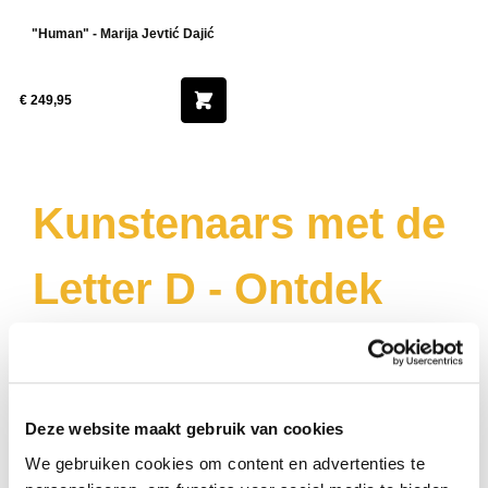
"Human" - Marija Jevtić Dajić
€ 249,95
Kunstenaars met de
Letter D - Ontdek
Originele
Schilderijen van
Deze website maakt gebruik van cookies
We gebruiken cookies om content en advertenties te
Talentvolle