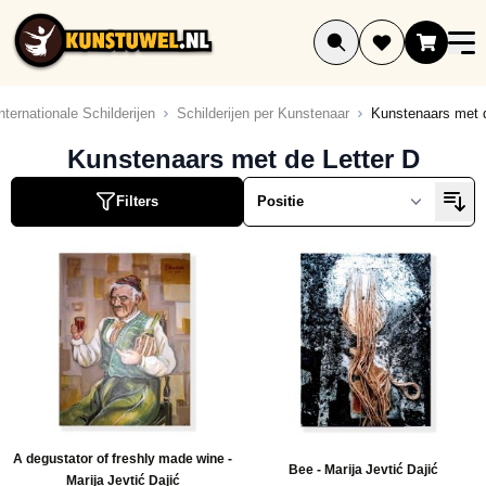
Ga naar de inhoud
nternationale Schilderijen
Schilderijen per Kunstenaar
Kunstenaars met d
Kunstenaars met de Letter D
Filters
A degustator of freshly made wine -
Bee - Marija Jevtić Dajić
Marija Jevtić Dajić