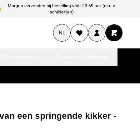
Morgen verzonden bij bestelling vóór 23.59 uur (m.u.v.
schilderijen)
NL
 Woondecoraties
Glaskunst & Edelstenen
van een springende kikker -