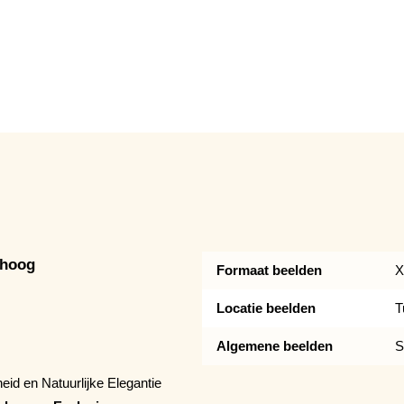
 hoog
Formaat beelden
X
Locatie beelden
T
Algemene beelden
S
id en Natuurlijke Elegantie