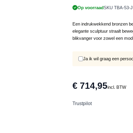
Op voorraad
SKU TBA-53-J
Een indrukwekkend bronzen be
elegante sculptuur straalt beweg
blikvanger voor zowel een modern
Ja ik wil graag een perso
€ 714,95
incl. BTW
Trustpilot