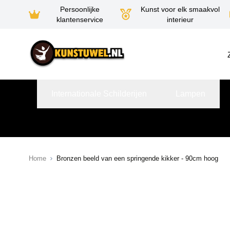
Persoonlijke
Kunst voor elk smaakvol
klantenservice
interieur
Ga naar de inhoud
Internationale Schilderijen
Lampen
Home
Bronzen beeld van een springende kikker - 90cm hoog