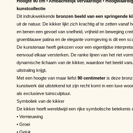
Hoogte 90 cm • Ambachtelijk vervaardigd • Hoogwaardig
kunstcollectie
Dit indrukwekkende
bronzen beeld van een springende ki
uit de natuur. De kikker lijkt zich krachtig af te zetten vanaf 
en benen een gevoel van snelheid, vrijheid en beweging creë
groenblauwe patina en de elegante vormgeving is dit een scul
De kunstenaar heeft gekozen voor een eigentijdse interpretat
eenvoud elkaar versterken. De ranke lijnen van het riet vor
dynamische lichaam van de kikker, waardoor het beeld vanui
uitstraling krijgt.
Met een hoogte van maar liefst
90 centimeter
is deze bronz
kunstwerk dat uitstekend tot zijn recht komt in een luxe woo
als exclusieve tuinsculptuur.
Symboliek van de kikker
De kikker heeft wereldwijd een rijke symbolische betekenis 
• Vernieuwing
• Groei
• Geluk