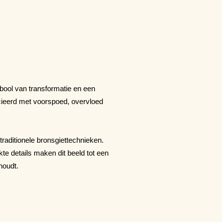
bool van transformatie en een
ocieerd met voorspoed, overvloed
raditionele bronsgiettechnieken.
kte details maken dit beeld tot een
houdt.