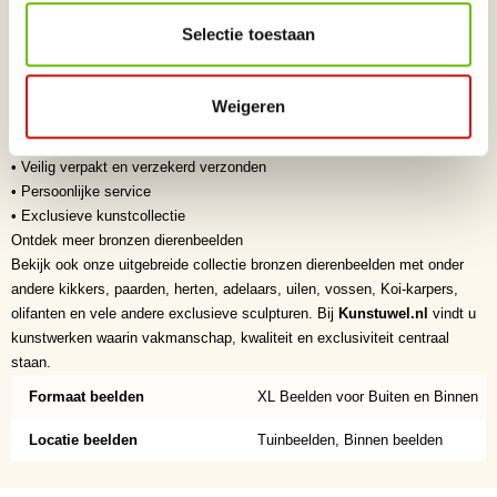
moderne kikker is niet alleen een decoratief object, maar ook een
Selectie toestaan
waardevolle investering voor liefhebbers van exclusieve kunst.
Waarom kiezen voor Kunstuwel.nl?
• Specialist in exclusieve bronzen beelden
Weigeren
• Hoogwaardige kwaliteit
• Ambachtelijk vervaardigd
• Veilig verpakt en verzekerd verzonden
• Persoonlijke service
• Exclusieve kunstcollectie
Ontdek meer bronzen dierenbeelden
Bekijk ook onze uitgebreide collectie bronzen dierenbeelden met onder
andere kikkers, paarden, herten, adelaars, uilen, vossen, Koi-karpers,
olifanten en vele andere exclusieve sculpturen. Bij
Kunstuwel.nl
vindt u
kunstwerken waarin vakmanschap, kwaliteit en exclusiviteit centraal
staan.
Formaat beelden
XL Beelden voor Buiten en Binnen
Locatie beelden
Tuinbeelden, Binnen beelden