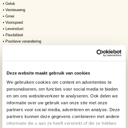
• Geluk
• Vernieuwing
• Groei
• Voorspoed
• Levenslust
• Flexibiliteit
• Positieve verandering
• Harmonie met de natuur
Door zijn bijzondere levenscyclus wordt de kikker vaak gezien als
symbool van transformatie en een nieuw begin. In Feng Shui
vertegenwoordigt de kikker bovendien rijkdom, geluk en voorspoed.
Deze website maakt gebruik van cookies
Modern design en vakmanschap
Deze exclusieve bronzen sculptuur is volledig met de hand vervaardigd
We gebruiken cookies om content en advertenties te
volgens traditionele bronsgiettechnieken. De vloeiende lijnen, subtiele
personaliseren, om functies voor social media te bieden
spieropbouw en elegante afwerking geven het beeld een eigentijdse
en om ons websiteverkeer te analyseren. Ook delen we
uitstraling die uitstekend past binnen zowel moderne als klassieke
informatie over uw gebruik van onze site met onze
interieurs.
partners voor social media, adverteren en analyse. Deze
Waarom kiezen voor dit bronzen beeld?
partners kunnen deze gegevens combineren met andere
• Lengte circa 114 cm
informatie die u aan ze heeft verstrekt of die ze hebben
• Ambachtelijk vervaardigd uit hoogwaardig brons