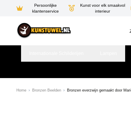
Persoonlijke
Kunst voor elk smaakvol
klantenservice
interieur
Ga naar de inhoud
Internationale Schilderijen
Lampen
Home
Bronzen Beelden
Bronzen everzwijn gemaakt door Mario