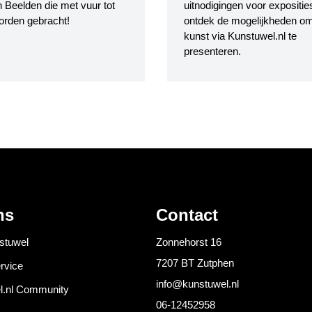
 Beelden die met vuur tot
uitnodigingen voor expositie
orden gebracht!
ontdek de mogelijkheden o
kunst via Kunstuwel.nl te
presenteren.
ns
Contact
stuwel
Zonnehorst 16
7207 BT Zutphen
rvice
info@kunstuwel.nl
l.nl Community
06-12452958