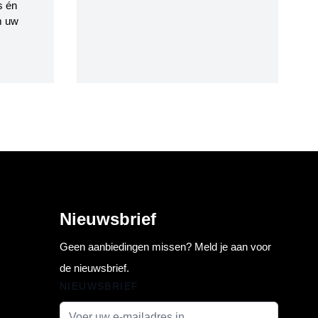
s én
m uw
Nieuwsbrief
Geen aanbiedingen missen? Meld je aan voor
de nieuwsbrief.
NIEUWSBRIEF
E-mail adres