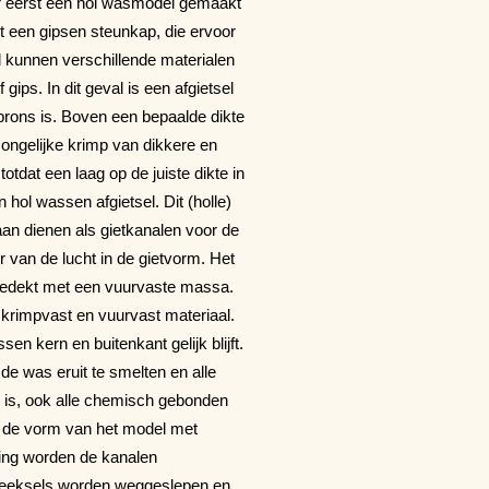
 er eerst een hol wasmodel gemaakt
 een gipsen steunkap, die ervoor
l kunnen verschillende materialen
gips. In dit geval is een afgietsel
 brons is. Boven een bepaalde dikte
 ongelijke krimp van dikkere en
otdat een laag op de juiste dikte in
 hol wassen afgietsel. Dit (holle)
aan dienen als gietkanalen voor de
 van de lucht in de gietvorm. Het
n bedekt met een vuurvaste massa.
 krimpvast en vuurvast materiaal.
en kern en buitenkant gelijk blijft.
de was eruit te smelten en alle
s is, ook alle chemisch gebonden
in de vorm van het model met
ling worden de kanalen
steeksels worden weggeslepen en