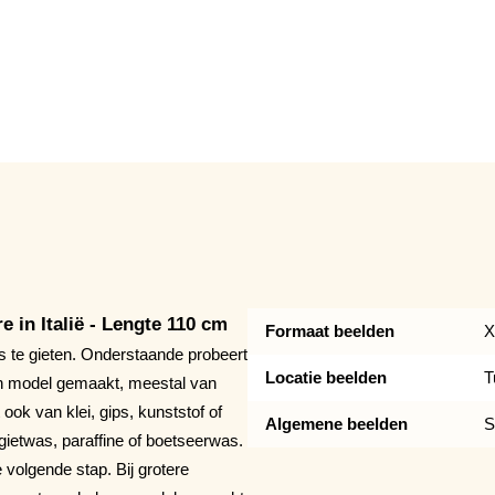
 in Italië - Lengte 110 cm
Formaat beelden
X
 te gieten. Onderstaande probeert
Locatie beelden
T
n model gemaakt, meestal van
ok van klei, gips, kunststof of
Algemene beelden
S
gietwas, paraffine of boetseerwas.
 volgende stap. Bij grotere