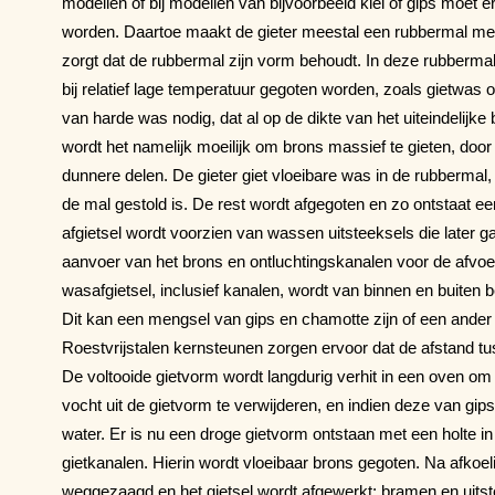
modellen of bij modellen van bijvoorbeeld klei of gips moet
worden. Daartoe maakt de gieter meestal een rubbermal met
zorgt dat de rubbermal zijn vorm behoudt. In deze rubberma
bij relatief lage temperatuur gegoten worden, zoals gietwas of 
van harde was nodig, dat al op de dikte van het uiteindelijke
wordt het namelijk moeilijk om brons massief te gieten, door
dunnere delen. De gieter giet vloeibare was in de rubbermal, t
de mal gestold is. De rest wordt afgegoten en zo ontstaat een
afgietsel wordt voorzien van wassen uitsteeksels die later g
aanvoer van het brons en ontluchtingskanalen voor de afvoer
wasafgietsel, inclusief kanalen, wordt van binnen en buite
Dit kan een mengsel van gips en chamotte zijn of een ander
Roestvrijstalen kernsteunen zorgen ervoor dat de afstand tuss
De voltooide gietvorm wordt langdurig verhit in een oven om 
vocht uit de gietvorm te verwijderen, en indien deze van gip
water. Er is nu een droge gietvorm ontstaan met een holte 
gietkanalen. Hierin wordt vloeibaar brons gegoten. Na afkoe
weggezaagd en het gietsel wordt afgewerkt: bramen en uit