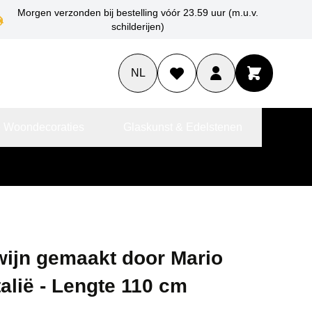
Morgen verzonden bij bestelling vóór 23.59 uur (m.u.v.
schilderijen)
NL
 Woondecoraties
Glaskunst & Edelstenen
ijn gemaakt door Mario
talië - Lengte 110 cm