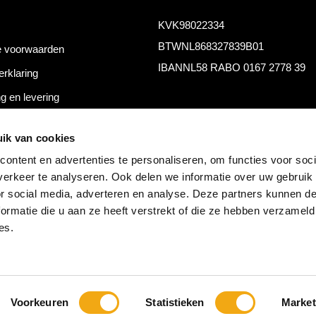
KVK
98022334
BTW
NL868327839B01
 voorwaarden
IBAN
NL58 RABO 0167 2778 39
erklaring
g en levering
thoden
ik van cookies
ontent en advertenties te personaliseren, om functies voor soci
erkeer te analyseren. Ook delen we informatie over uw gebruik
or social media, adverteren en analyse. Deze partners kunnen 
ormatie die u aan ze heeft verstrekt of die ze hebben verzameld
es.
Voorkeuren
Statistieken
Market