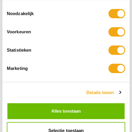
Toestemmingsselectie
Noodzakelijk
Voorkeuren
Statistieken
Marketing
Persoonlijke klantenservice
Maandag t/m vrijdag van 09.00 tot 16.00 staat onze
vakkundige klantenservice klaar.
Details tonen
Alles toestaan
Kunst voor iedereen
Stijlvolle kunstobjecten voor elke smaak, interieur en/of tuin.
Onze Bronzen Beelden die met vuur tot leven worden
Selectie toestaan
gebracht!