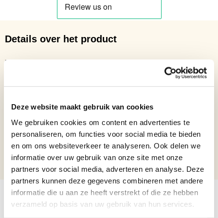
Details over het product
Modernistisch bronzen beeld van een zittende jaguar
Netto gewicht: 5.86
Hoogte: 28,9
Breedte: 18,4
Lengte: 37
Deze website maakt gebruik van cookies
Formaat beelden
Beelden van 15 t/m 35 cm
We gebruiken cookies om content en advertenties te
personaliseren, om functies voor social media te bieden
Locatie beelden
Binnen beelden
en om ons websiteverkeer te analyseren. Ook delen we
informatie over uw gebruik van onze site met onze
Bronzen beelden cadeau
Verjaardagscadeau, Nieuwe woning
partners voor social media, adverteren en analyse. Deze
partners kunnen deze gegevens combineren met andere
informatie die u aan ze heeft verstrekt of die ze hebben
verzameld op basis van uw gebruik van hun services.