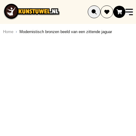
Ga naar de inhoud
Home
Modernistisch bronzen beeld van een zittende jaguar