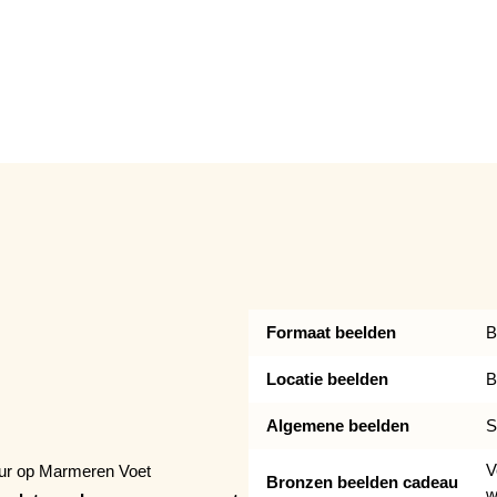
Formaat beelden
B
Locatie beelden
B
Algemene beelden
S
V
uur op Marmeren Voet
Bronzen beelden cadeau
w