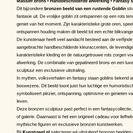
Massief brons • Handbeschilderde afwerking • Fantasy 
Dit bijzondere
bronzen beeld van een rustende Goblin
str
fantasie uit. De vrolijke goblin zit ontspannen op een rots terw
geniet van het moment. Zijn karakteristieke grote oren, spee
ontspannen houding maken dit beeld tot een echte blikvange
De kunstenaar heeft veel aandacht besteed aan de verfijnde 
aangebrachte handbeschilderde kleuraccenten, de levendige
karakteristieke kleding en de natuurgetrouwe rots zorgen v
afwerking. De combinatie van gepatineerd brons en een lux
sculptuur een exclusieve uitstraling.
In mythen, volksverhalen en fantasy staan goblins bekend
boswezens. Dit beeld toont juist hun luchtige en humoristisc
symboliseert plezier, ontspanning, optimisme en genieten v
leven.
Deze bronzen sculptuur past perfect in een fantasycollectie
of galerie. Daarnaast is het een origineel cadeau voor liefhe
mythische figuren en exclusieve bronzen kunstwerken.
Bij
Kunstuwel.nl
selecteren wij uitsluitend bronzen beelden di