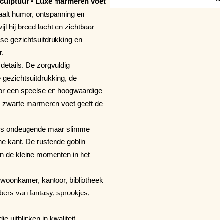
sculptuur • Luxe marmeren voet
aalt humor, ontspanning en
ijl hij breed lacht en zichtbaar
lse gezichtsuitdrukking en
r.
details. De zorgvuldig
 gezichtsuitdrukking, de
oor een speelse en hoogwaardige
e zwarte marmeren voet geeft de
 als ondeugende maar slimme
he kant. De rustende goblin
an de kleine momenten in het
, woonkamer, kantoor, bibliotheek
bbers van fantasy, sprookjes,
e uitblinken in kwaliteit,