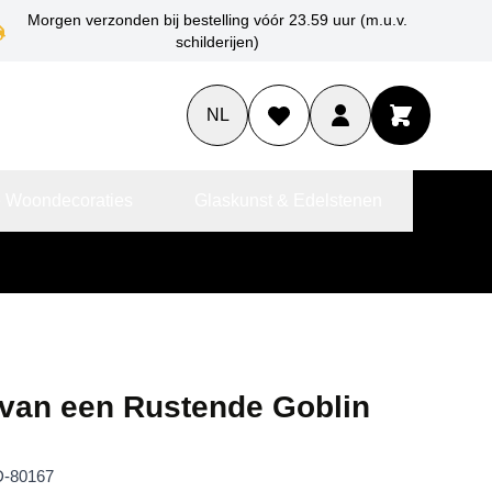
Morgen verzonden bij bestelling vóór 23.59 uur (m.u.v.
schilderijen)
NL
 Woondecoraties
Glaskunst & Edelstenen
 van een Rustende Goblin
-80167