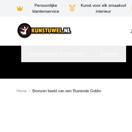
Persoonlijke
Kunst voor elk smaakvol
klantenservice
interieur
Ga naar de inhoud
Internationale Schilderijen
Lampen
Home
Bronzen beeld van een Rustende Goblin