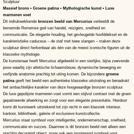
Sculptuur
Massief brons • Groene patina • Mythologische kunst • Luxe
marmeren voet
Dit indrukwekkende
bronzen beeld van Mercurius
verbeeldt de
beroemde Romeinse god van handel, reizigers, snelheid en
communicatie. De elegante houding, het gevleugelde hoofddeksel en de
karakteristieke caduceus – de staf met twee slangen – maken deze
sculptuur direct herkenbaar als één van de meest iconische figuren uit de
klassieke mythologie.
De kunstenaar heeft Mercurius afgebeeld in een sierlijke, bijna zwevende
pose waarbij zijn atletische lichaamsbouw, dynamische beweging en
verfijnde anatomie prachtig tot uiting komen. De bijzondere
groene
patina
geeft het beeld een authentieke klassieke uitstraling en benadrukt
het ambachtelijke karakter van deze hoogwaardige bronzen sculptuur.
De luxe gepolijste marmeren voet vormt een stijlvol contrast met de groen
gepatineerde afwerking en zorgt voor een elegante presentatie. Hierdoor
komt dit kunstwerk uitstekend tot zijn recht in een klassiek interieur,
kantoor, bibliotheek, galerie of exclusieve kunstcollectie.
Mercurius staat symbool voor intelligentie, ondernemerschap, snelheid,
communicatie en succes. Daarmee is dit bronzen beeld niet alleen een
prachtig decoratief object, maar ook een inspirerend symbool voor