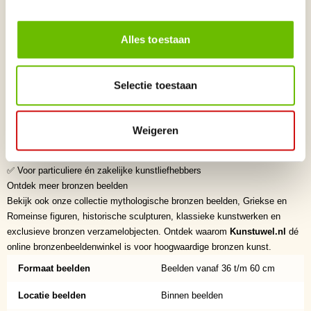
tijdloze kunst. Brons behoudt zijn schoonheid generaties lang en
ontwikkelt een karaktervolle patina die het kunstwerk nog meer uitstraling
geeft. Hierdoor blijven bronzen sculpturen geliefde verzamelobjecten voor
Alles toestaan
liefhebbers van exclusieve kunst.
Waarom kiezen voor Kunstuwel.nl?
✅ Dé online bronzenbeeldenwinkel voor exclusieve bronzen beelden
Selectie toestaan
✅ Zorgvuldig geselecteerde kunstenaars uit binnen- en buitenland
✅ Hoogwaardige kwaliteit en verfijnde afwerking
✅ Exclusieve collectie originele bronzen sculpturen
Weigeren
✅ Veilige en betrouwbare levering
✅ Persoonlijke service en deskundig advies
✅ Voor particuliere én zakelijke kunstliefhebbers
Ontdek meer bronzen beelden
Bekijk ook onze collectie mythologische bronzen beelden, Griekse en
Romeinse figuren, historische sculpturen, klassieke kunstwerken en
exclusieve bronzen verzamelobjecten. Ontdek waarom
Kunstuwel.nl
dé
online bronzenbeeldenwinkel is voor hoogwaardige bronzen kunst.
Formaat beelden
Beelden vanaf 36 t/m 60 cm
Locatie beelden
Binnen beelden