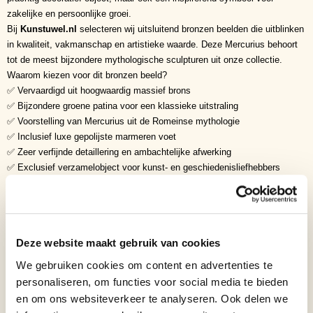
zakelijke en persoonlijke groei.
Bij
Kunstuwel.nl
selecteren wij uitsluitend bronzen beelden die uitblinken
in kwaliteit, vakmanschap en artistieke waarde. Deze Mercurius behoort
tot de meest bijzondere mythologische sculpturen uit onze collectie.
Waarom kiezen voor dit bronzen beeld?
✅ Vervaardigd uit hoogwaardig massief brons
✅ Bijzondere groene patina voor een klassieke uitstraling
✅ Voorstelling van Mercurius uit de Romeinse mythologie
✅ Inclusief luxe gepolijste marmeren voet
✅ Zeer verfijnde detaillering en ambachtelijke afwerking
✅ Exclusief verzamelobject voor kunst- en geschiedenisliefhebbers
✅ Tijdloos kunstwerk met krachtige symboliek
Symboliek
• Snelheid
• Handel
Deze website maakt gebruik van cookies
• Communicatie
• Intelligentie
We gebruiken cookies om content en advertenties te
• Ondernemerschap
personaliseren, om functies voor social media te bieden
• Succes
en om ons websiteverkeer te analyseren. Ook delen we
• Reizen