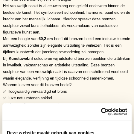
Het vrouwelijk naakt is al eeuwenlang een geliefd onderwerp binnen de
beeldende kunst. Het symboliseert schoonheid, harmonie, puurheid en de
kracht van het menselijk lichaam. Hierdoor spreekt deze bronzen
sculptuur zowel kunstliefhebbers als verzamelaars van exclusieve
figuratieve kunst aan.
Met een hoogte van
60,2 cm
heeft dit bronzen beeld een indrukwekkende
aanwezigheid zonder zijn elegante uitstraling te verliezen. Het is een
tijdloos kunstwerk dat jarenlang bewondering zal oproepen.
Bij
Kunstuwel.nl
selecteren wij uitsluitend bronzen beelden die uitblinken
in kwaliteit, vakmanschap en artistieke uitstraling. Deze bronzen
sculptuur van een vrouwelijk naakt is daarvan een schitterend voorbeeld
waarin elegantie, verfijning en tijdloze schoonheid samenkomen.
Waarom kiezen voor dit bronzen beeld?
✅ Hoogwaardig vervaardigd uit brons
✅ Luxe natuurstenen sokkel
✅ Elegante figuratieve vormgeving
✅ Zeer verfijnde afwerking
✅ Tijdloos kunstwerk
✅ Exclusieve woondecoratie
✅ Waardevolle aanvulling op iedere kunstcollectie
Deze website maakt gebruik van cookies