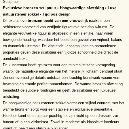
Sculptuur
Exclusieve bronzen sculptuur • Hoogwaardige afwerking • Luxe
natuurstenen sokkel • Tijdloos design
Dit exclusieve
bronzen beeld van een vrouwelijk naakt
is een
schitterend voorbeeld van verfijnde figuratieve beeldhouwkunst. De
elegante vrouwelijke figuur is afgebeeld in een sierlijke, naar voren
bewegende houding, waardoor het beeld een gevoel van vrijheid, balans
en dynamiek uitstraalt. De vloeiende lichaamslijnen en harmonieuze
proporties geven deze sculptuur een tijdloze schoonheid die direct de
aandacht trekt.
De kunstenaar heeft gekozen voor een minimalistische vormgeving
waarbij de natuurlijke elegantie van het menselijk lichaam centraal staat.
Zonder overbodige details ontstaat een krachtig kunstwerk waarin vorm,
beweging en emotie perfect samenkomen. De warme bronzen afwerking
benadrukt de subtiele rondingen en geeft de sculptuur een luxueuze
uitstraling.
De hoogwaardige natuurstenen sokkel vormt een stijlvol contrast met het
warme brons en zorgt voor een stabiele en exclusieve presentatie.
Hierdoor komt de sculptuur prachtig tot zijn recht op een dressoir, zuil,
bureau of in een vitrinekast. Zowel in moderne als klassieke interieurs
vormt dit beeld een stijlvolle blikvanger.