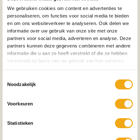
Symboliek
We gebruiken cookies om content en advertenties te
• Schoonheid
personaliseren, om functies voor social media te bieden
• Vrijheid
en om ons websiteverkeer te analyseren. Ook delen we
• Elegantie
informatie over uw gebruik van onze site met onze
• Harmonie
• Vrouwelijkheid
partners voor social media, adverteren en analyse. Deze
• Zelfvertrouwen
partners kunnen deze gegevens combineren met andere
• Balans
informatie die u aan ze heeft verstrekt of die ze hebben
• Zuiverheid
verzameld op basis van uw gebruik van hun services.
• Innerlijke kracht
• Artistieke expressie
Toestemmingsselectie
Het vrouwelijk naakt symboliseert al eeuwenlang de perfecte harmonie
Noodzakelijk
tussen lichaam en geest. De sierlijke houding van deze sculptuur straalt
vrijheid, zelfvertrouwen en natuurlijke schoonheid uit en vormt daarmee
een inspirerend kunstwerk vol elegantie.
Voorkeuren
Perfect voor
• Woonkamer
• Hal of entree
Statistieken
• Luxe appartement
• Hotelinterieur