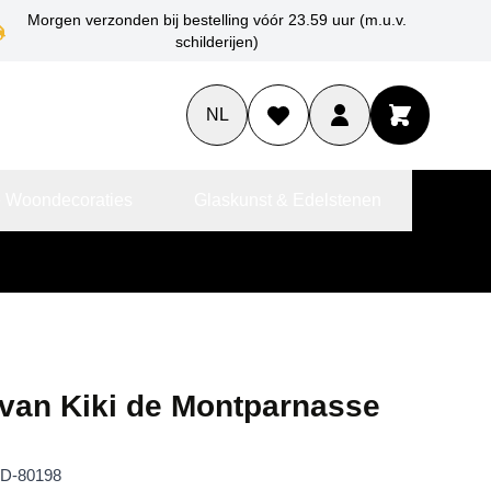
Morgen verzonden bij bestelling vóór 23.59 uur (m.u.v.
schilderijen)
NL
 Woondecoraties
Glaskunst & Edelstenen
van Kiki de Montparnasse
D-80198