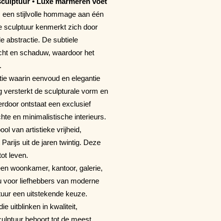
sculptuur • Luxe marmeren voet
 een stijlvolle hommage aan één
 sculptuur kenmerkt zich door
e abstractie. De subtiele
icht en schaduw, waardoor het
.
tie waarin eenvoud en elegantie
 versterkt de sculpturale vorm en
rdoor ontstaat een exclusief
hte en minimalistische interieurs.
l van artistieke vrijheid,
Parijs uit de jaren twintig. Deze
tot leven.
en woonkamer, kantoor, galerie,
au voor liefhebbers van moderne
tuur een uitstekende keuze.
e uitblinken in kwaliteit,
lptuur behoort tot de meest