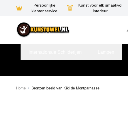
Persoonlijke
Kunst voor elk smaakvol
klantenservice
interieur
Ga naar de inhoud
Internationale Schilderijen
Lampen
Home
Bronzen beeld van Kiki de Montparnasse