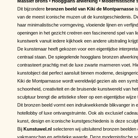
Massief brons • Hoogglans afwerking • Modernistische 
Dit bijzondere
bronzen beeld van Kiki de Montparnasse
is
van de meest iconische muzen uit de kunstgeschiedenis. De
haar minimalistische vormgeving, vloeiende lijnen en verfijnd
openingen in het gezicht creëren een fascinerend spel van l
kunstwerk vanuit iedere kijkhoek een andere uitstraling krijgt
De kunstenaar heeft gekozen voor een eigentijdse interpreta
centraal staan. De spiegelende hoogglans bronzen afwerking
contrasteert prachtig met de luxe zwarte marmeren voet. Hie
kunstobject dat perfect aansluit binnen moderne, designgeric
Kiki de Montparnasse wordt wereldwijd gezien als een symboo
schoonheid, creativiteit en de bruisende kunstwereld van het 
sculptuur brengt die artistieke sfeer op een eigentijdse wijze 
Dit bronzen beeld vormt een indrukwekkende blikvanger in e
hotellobby of luxe ontvangstruimte. Ook als exclusief cade
kunst, design en iconische kunstgeschiedenis is deze sculp
Bij
Kunstuwel.nl
selecteren wij uitsluitend bronzen beelden di
vakmanschap en artistieke waarde. Deze modernistische scu