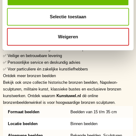
sculpturen generaties lang prachtig behouden. De hoogwaardige afwerking
en tijdloze uitstraling maken bronzen beelden tot geliefde
verzamelobjecten en exclusieve interieurstukken.
Selectie toestaan
Waarom kiezen voor Kunstuwel.nl?
✅ Dé online bronzenbeeldenwinkel voor exclusieve bronzen beelden
✅ Zorgvuldig geselecteerde kunstenaars uit binnen- en buitenland
Weigeren
✅ Hoogwaardige kwaliteit en verfijnde afwerking
✅ Exclusieve collectie originele bronzen sculpturen
✅ Veilige en betrouwbare levering
✅ Persoonlijke service en deskundig advies
✅ Voor particuliere én zakelijke kunstliefhebbers
Ontdek meer bronzen beelden
Bekijk ook onze collectie historische bronzen beelden, Napoleon-
sculpturen, militaire kunst, klassieke bustes en exclusieve bronzen
kunstwerken. Ontdek waarom
Kunstuwel.nl
dé online
bronzenbeeldenwinkel is voor hoogwaardige bronzen sculpturen.
Formaat beelden
Beelden van 15 t/m 35 cm
Locatie beelden
Binnen beelden
Algemene beelden
Bekende beelden, Sculpturen