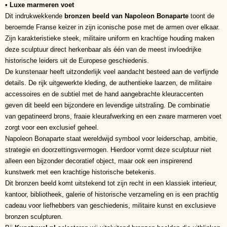
• Luxe marmeren voet
Dit indrukwekkende
bronzen beeld van Napoleon Bonaparte
toont de
beroemde Franse keizer in zijn iconische pose met de armen over elkaar.
Zijn karakteristieke steek, militaire uniform en krachtige houding maken
deze sculptuur direct herkenbaar als één van de meest invloedrijke
historische leiders uit de Europese geschiedenis.
De kunstenaar heeft uitzonderlijk veel aandacht besteed aan de verfijnde
details. De rijk uitgewerkte kleding, de authentieke laarzen, de militaire
accessoires en de subtiel met de hand aangebrachte kleuraccenten
geven dit beeld een bijzondere en levendige uitstraling. De combinatie
van gepatineerd brons, fraaie kleurafwerking en een zware marmeren voet
zorgt voor een exclusief geheel.
Napoleon Bonaparte staat wereldwijd symbool voor leiderschap, ambitie,
strategie en doorzettingsvermogen. Hierdoor vormt deze sculptuur niet
alleen een bijzonder decoratief object, maar ook een inspirerend
kunstwerk met een krachtige historische betekenis.
Dit bronzen beeld komt uitstekend tot zijn recht in een klassiek interieur,
kantoor, bibliotheek, galerie of historische verzameling en is een prachtig
cadeau voor liefhebbers van geschiedenis, militaire kunst en exclusieve
bronzen sculpturen.