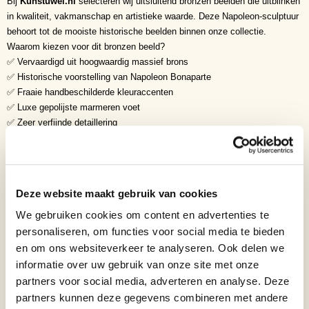
Bij
Kunstuwel.nl
selecteren wij uitsluitend bronzen beelden die uitblinken
in kwaliteit, vakmanschap en artistieke waarde. Deze Napoleon-sculptuur
behoort tot de mooiste historische beelden binnen onze collectie.
Waarom kiezen voor dit bronzen beeld?
✅ Vervaardigd uit hoogwaardig massief brons
✅ Historische voorstelling van Napoleon Bonaparte
✅ Fraaie handbeschilderde kleuraccenten
✅ Luxe gepolijste marmeren voet
✅ Zeer verfijnde detaillering
✅ Exclusief verzamelobject voor kunst- en geschiedenisliefhebbers
✅ Tijdloos kunstwerk met historische uitstraling
Symboliek
• Leiderschap
Deze website maakt gebruik van cookies
• Ambitie
• Doorzettingsvermogen
We gebruiken cookies om content en advertenties te
• Strategie
personaliseren, om functies voor social media te bieden
• Macht
en om ons websiteverkeer te analyseren. Ook delen we
• Vastberadenheid
informatie over uw gebruik van onze site met onze
• Visie
partners voor social media, adverteren en analyse. Deze
• Discipline
partners kunnen deze gegevens combineren met andere
• Overwinning