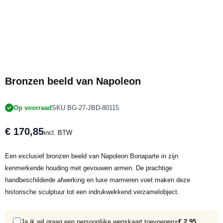
Bronzen beeld van Napoleon
Op voorraad
SKU BG-27-JBD-80115
€ 170,85
incl. BTW
Een exclusief bronzen beeld van Napoleon Bonaparte in zijn
kenmerkende houding met gevouwen armen. De prachtige
handbeschilderde afwerking en luxe marmeren voet maken deze
historische sculptuur tot een indrukwekkend verzamelobject.
Ja ik wil graag een persoonlijke wenskaart toevoegen
+
€ 2,95