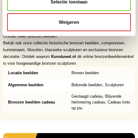
Selectie toestaan
✅ Hoogwaardige kwaliteit en verfijnde afwerking
✅ Exclusieve collectie originele bronzen sculpturen
✅ Veilige en betrouwbare levering
Weigeren
✅ Persoonlijke service en deskundig advies
✅ Voor particuliere én zakelijke kunstliefhebbers
Ontdek meer bronzen beelden
Bekijk ook onze collectie historische bronzen beelden, componisten,
kunstenaars, filosofen, klassieke sculpturen en exclusieve bronzen
decoratie. Ontdek waarom
Kunstuwel.nl
dé online bronzenbeeldenwinkel
is voor hoogwaardige bronzen sculpturen.
Locatie beelden
Binnen beelden
Algemene beelden
Bekende beelden, Sculpturen
Geslaagd cadeau, Blijvende
Bronzen beelden cadeau
herinnering cadeau, Cadeau trots
op jou