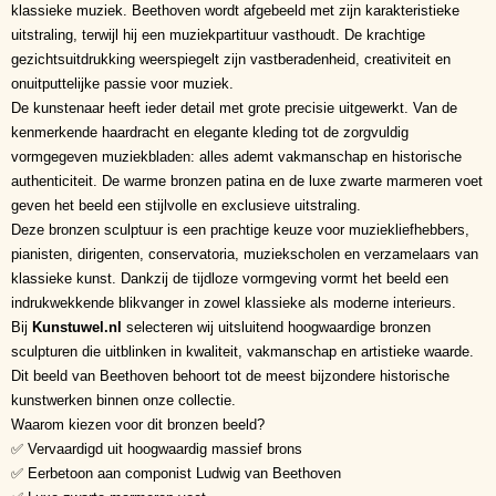
klassieke muziek. Beethoven wordt afgebeeld met zijn karakteristieke
uitstraling, terwijl hij een muziekpartituur vasthoudt. De krachtige
gezichtsuitdrukking weerspiegelt zijn vastberadenheid, creativiteit en
onuitputtelijke passie voor muziek.
De kunstenaar heeft ieder detail met grote precisie uitgewerkt. Van de
kenmerkende haardracht en elegante kleding tot de zorgvuldig
vormgegeven muziekbladen: alles ademt vakmanschap en historische
authenticiteit. De warme bronzen patina en de luxe zwarte marmeren voet
geven het beeld een stijlvolle en exclusieve uitstraling.
Deze bronzen sculptuur is een prachtige keuze voor muziekliefhebbers,
pianisten, dirigenten, conservatoria, muziekscholen en verzamelaars van
klassieke kunst. Dankzij de tijdloze vormgeving vormt het beeld een
indrukwekkende blikvanger in zowel klassieke als moderne interieurs.
Bij
Kunstuwel.nl
selecteren wij uitsluitend hoogwaardige bronzen
sculpturen die uitblinken in kwaliteit, vakmanschap en artistieke waarde.
Dit beeld van Beethoven behoort tot de meest bijzondere historische
kunstwerken binnen onze collectie.
Waarom kiezen voor dit bronzen beeld?
✅ Vervaardigd uit hoogwaardig massief brons
✅ Eerbetoon aan componist Ludwig van Beethoven