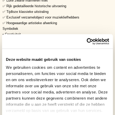
✅ Luxe zwarte marmeren voet
✅ Rijk gedetailleerde historische uitvoering
✅ Tijdloze klassieke uitstraling
✅ Exclusief verzamelobject voor muziekliefhebbers
✅ Hoogwaardige artistieke afwerking
Symboliek
• Creativiteit
• Muzikale genialiteit
• Doorzettingsvermogen
• Inspiratie
• Passie
Deze website maakt gebruik van cookies
• Kunstzinnigheid
We gebruiken cookies om content en advertenties te
• Toewijding
personaliseren, om functies voor social media te bieden
• Cultuur
• Tijdloze schoonheid
en om ons websiteverkeer te analyseren. Ook delen we
• Meesterschap
informatie over uw gebruik van onze site met onze
Ludwig van Beethoven staat wereldwijd symbool voor artistieke vrijheid,
partners voor social media, adverteren en analyse. Deze
doorzettingsvermogen en ongekende muzikale vernieuwing. Ondanks zijn
partners kunnen deze gegevens combineren met andere
gehoorverlies componeerde hij meesterwerken die tot op de dag van
informatie die u aan ze heeft verstrekt of die ze hebben
vandaag miljoenen mensen inspireren.
verzameld op basis van uw gebruik van hun services.
Perfect voor