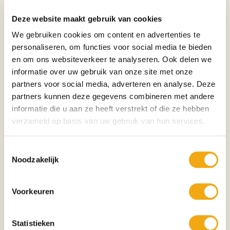
zowel rust als karakter uitstraalt.
Deze website maakt gebruik van cookies
Het verhaal achter dit kunstwerk
Geïnspireerd door de mysterieuze schoonheid van de langooruil creëerde
We gebruiken cookies om content en advertenties te
de kunstenaar een beeld dat de stilte van de nacht en de kracht van
personaliseren, om functies voor social media te bieden
intuïtie weerspiegelt. De serene houding en eenvoudige vormgeving laten
en om ons websiteverkeer te analyseren. Ook delen we
zien dat ware elegantie vaak in eenvoud schuilt.
informatie over uw gebruik van onze site met onze
Symboliek
partners voor social media, adverteren en analyse. Deze
• Wijsheid
partners kunnen deze gegevens combineren met andere
• Kennis
informatie die u aan ze heeft verstrekt of die ze hebben
• Intuïtie
verzameld op basis van uw gebruik van hun services.
• Mysterie
• Bescherming
• Rust
Toestemmingsselectie
• Inzicht
Noodzakelijk
• Spirituele groei
• Geduld
• Leiderschap
Voorkeuren
De uil staat al eeuwenlang symbool voor wijsheid en inzicht. Deze
bronzen sculptuur brengt die eeuwenoude betekenis samen met modern
vakmanschap en tijdloze elegantie.
Statistieken