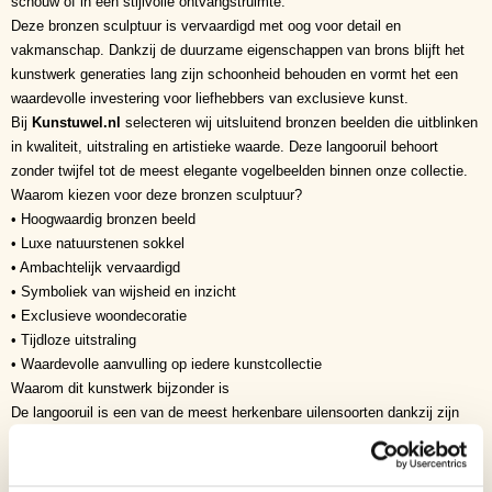
schouw of in een stijlvolle ontvangstruimte.
Deze bronzen sculptuur is vervaardigd met oog voor detail en
vakmanschap. Dankzij de duurzame eigenschappen van brons blijft het
kunstwerk generaties lang zijn schoonheid behouden en vormt het een
waardevolle investering voor liefhebbers van exclusieve kunst.
Bij
Kunstuwel.nl
selecteren wij uitsluitend bronzen beelden die uitblinken
in kwaliteit, uitstraling en artistieke waarde. Deze langooruil behoort
zonder twijfel tot de meest elegante vogelbeelden binnen onze collectie.
Waarom kiezen voor deze bronzen sculptuur?
• Hoogwaardig bronzen beeld
• Luxe natuurstenen sokkel
• Ambachtelijk vervaardigd
• Symboliek van wijsheid en inzicht
• Exclusieve woondecoratie
• Tijdloze uitstraling
• Waardevolle aanvulling op iedere kunstcollectie
Waarom dit kunstwerk bijzonder is
De langooruil is een van de meest herkenbare uilensoorten dankzij zijn
opvallende oorpluimen en intense blik. De kunstenaar heeft deze
kenmerken op een minimalistische maar krachtige manier vertaald naar
een stijlvolle bronzen sculptuur. Hierdoor ontstaat een kunstwerk dat