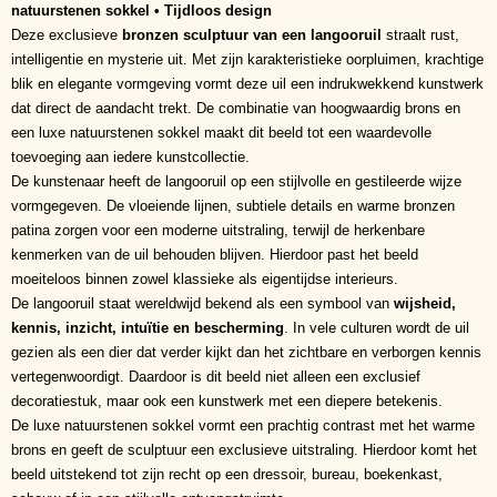
natuurstenen sokkel • Tijdloos design
Deze exclusieve
bronzen sculptuur van een langooruil
straalt rust,
intelligentie en mysterie uit. Met zijn karakteristieke oorpluimen, krachtige
blik en elegante vormgeving vormt deze uil een indrukwekkend kunstwerk
dat direct de aandacht trekt. De combinatie van hoogwaardig brons en
een luxe natuurstenen sokkel maakt dit beeld tot een waardevolle
toevoeging aan iedere kunstcollectie.
De kunstenaar heeft de langooruil op een stijlvolle en gestileerde wijze
vormgegeven. De vloeiende lijnen, subtiele details en warme bronzen
patina zorgen voor een moderne uitstraling, terwijl de herkenbare
kenmerken van de uil behouden blijven. Hierdoor past het beeld
moeiteloos binnen zowel klassieke als eigentijdse interieurs.
De langooruil staat wereldwijd bekend als een symbool van
wijsheid,
kennis, inzicht, intuïtie en bescherming
. In vele culturen wordt de uil
gezien als een dier dat verder kijkt dan het zichtbare en verborgen kennis
vertegenwoordigt. Daardoor is dit beeld niet alleen een exclusief
decoratiestuk, maar ook een kunstwerk met een diepere betekenis.
De luxe natuurstenen sokkel vormt een prachtig contrast met het warme
brons en geeft de sculptuur een exclusieve uitstraling. Hierdoor komt het
beeld uitstekend tot zijn recht op een dressoir, bureau, boekenkast,