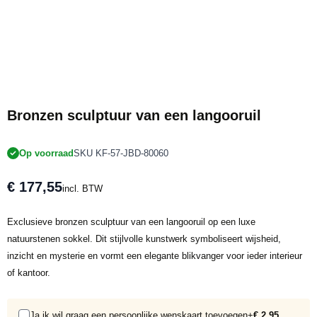
Bronzen sculptuur van een langooruil
Op voorraad
SKU KF-57-JBD-80060
€ 177,55
incl. BTW
Exclusieve bronzen sculptuur van een langooruil op een luxe
natuurstenen sokkel. Dit stijlvolle kunstwerk symboliseert wijsheid,
inzicht en mysterie en vormt een elegante blikvanger voor ieder interieur
of kantoor.
Ja ik wil graag een persoonlijke wenskaart toevoegen
+
€ 2,95