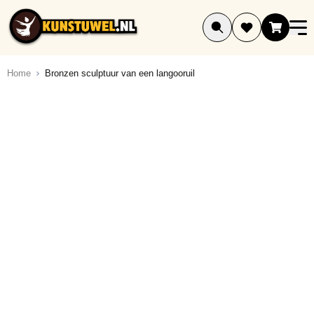
Ga naar de inhoud
Home
Bronzen sculptuur van een langooruil