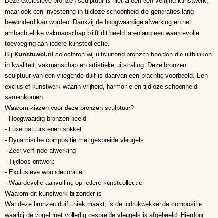
Deze exclusieve bronzen sculptuur is niet alleen een verfijnd kunstwerk,
maar ook een investering in tijdloze schoonheid die generaties lang
bewonderd kan worden. Dankzij de hoogwaardige afwerking en het
ambachtelijke vakmanschap blijft dit beeld jarenlang een waardevolle
toevoeging aan iedere kunstcollectie.
Bij
Kunstuwel.nl
selecteren wij uitsluitend bronzen beelden die uitblinken
in kwaliteit, vakmanschap en artistieke uitstraling. Deze bronzen
sculptuur van een vliegende duif is daarvan een prachtig voorbeeld. Een
exclusief kunstwerk waarin vrijheid, harmonie en tijdloze schoonheid
samenkomen.
Waarom kiezen voor deze bronzen sculptuur?
- Hoogwaardig bronzen beeld
- Luxe natuurstenen sokkel
- Dynamische compositie met gespreide vleugels
- Zeer verfijnde afwerking
- Tijdloos ontwerp
- Exclusieve woondecoratie
- Waardevolle aanvulling op iedere kunstcollectie
Waarom dit kunstwerk bijzonder is
Wat deze bronzen duif uniek maakt, is de indrukwekkende compositie
waarbij de vogel met volledig gespreide vleugels is afgebeeld. Hierdoor