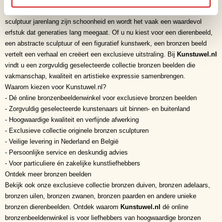
ruimte. Dankzij de duurzame eigenschappen van brons behoudt een
sculptuur jarenlang zijn schoonheid en wordt het vaak een waardevol
erfstuk dat generaties lang meegaat. Of u nu kiest voor een dierenbeeld,
een abstracte sculptuur of een figuratief kunstwerk, een bronzen beeld
vertelt een verhaal en creëert een exclusieve uitstraling. Bij
Kunstuwel.nl
vindt u een zorgvuldig geselecteerde collectie bronzen beelden die
vakmanschap, kwaliteit en artistieke expressie samenbrengen.
Waarom kiezen voor Kunstuwel.nl?
- Dé online bronzenbeeldenwinkel voor exclusieve bronzen beelden
- Zorgvuldig geselecteerde kunstenaars uit binnen- en buitenland
- Hoogwaardige kwaliteit en verfijnde afwerking
- Exclusieve collectie originele bronzen sculpturen
- Veilige levering in Nederland en België
- Persoonlijke service en deskundig advies
- Voor particuliere én zakelijke kunstliefhebbers
Ontdek meer bronzen beelden
Bekijk ook onze exclusieve collectie bronzen duiven, bronzen adelaars,
bronzen uilen, bronzen zwanen, bronzen paarden en andere unieke
bronzen dierenbeelden. Ontdek waarom
Kunstuwel.nl
dé online
bronzenbeeldenwinkel is voor liefhebbers van hoogwaardige bronzen