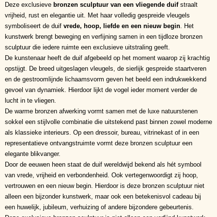
Deze exclusieve
bronzen sculptuur van een vliegende duif
straalt
vrijheid, rust en elegantie uit. Met haar volledig gespreide vleugels
symboliseert de duif
vrede, hoop, liefde en een nieuw begin
. Het
kunstwerk brengt beweging en verfijning samen in een tijdloze bronzen
sculptuur die iedere ruimte een exclusieve uitstraling geeft.
De kunstenaar heeft de duif afgebeeld op het moment waarop zij krachtig
opstijgt. De breed uitgeslagen vleugels, de sierlijk gespreide staartveren
en de gestroomlijnde lichaamsvorm geven het beeld een indrukwekkend
gevoel van dynamiek. Hierdoor lijkt de vogel ieder moment verder de
lucht in te vliegen.
De warme bronzen afwerking vormt samen met de luxe natuurstenen
sokkel een stijlvolle combinatie die uitstekend past binnen zowel moderne
als klassieke interieurs. Op een dressoir, bureau, vitrinekast of in een
representatieve ontvangstruimte vormt deze bronzen sculptuur een
elegante blikvanger.
Door de eeuwen heen staat de duif wereldwijd bekend als hét symbool
van vrede, vrijheid en verbondenheid. Ook vertegenwoordigt zij hoop,
vertrouwen en een nieuw begin. Hierdoor is deze bronzen sculptuur niet
alleen een bijzonder kunstwerk, maar ook een betekenisvol cadeau bij
een huwelijk, jubileum, verhuizing of andere bijzondere gebeurtenis.