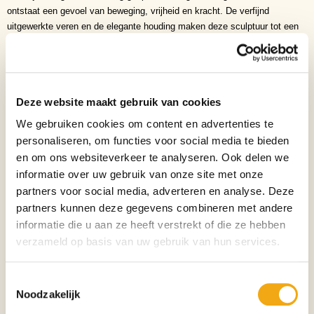
ontstaat een gevoel van beweging, vrijheid en kracht. De verfijnd
uitgewerkte veren en de elegante houding maken deze sculptuur tot een
bijzonder kunstwerk dat zowel rust als dynamiek uitstraalt.
Het verhaal achter dit kunstwerk
De kunstenaar heeft gekozen voor het krachtige moment waarop de duif
opstijgt richting de hemel. Dat moment staat symbool voor loslaten,
Deze website maakt gebruik van cookies
nieuwe kansen en vertrouwen in de toekomst. De open vleugels nodigen
uit om vooruit te kijken en herinneren eraan dat vrijheid en hoop altijd
We gebruiken cookies om content en advertenties te
binnen handbereik liggen. Hierdoor krijgt deze sculptuur niet alleen
personaliseren, om functies voor social media te bieden
artistieke waarde, maar ook een diepe emotionele betekenis.
en om ons websiteverkeer te analyseren. Ook delen we
Symboliek
informatie over uw gebruik van onze site met onze
- Vrede
partners voor social media, adverteren en analyse. Deze
- Vrijheid
partners kunnen deze gegevens combineren met andere
- Hoop
informatie die u aan ze heeft verstrekt of die ze hebben
- Liefde
verzameld op basis van uw gebruik van hun services.
- Harmonie
- Verbondenheid
- Nieuw begin
Toestemmingsselectie
- Zuiverheid
Noodzakelijk
- Vertrouwen