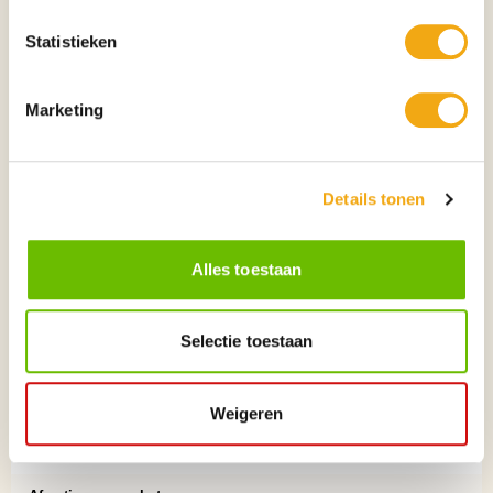
Statistieken
Marketing
Naam kunstenaar
Nico
Achternaam kunstenaar
Willems
Details tonen
Land afkomst
Nederland
David Bowie from the 80s in Pop
Alles toestaan
Titel kunstwerk
Art style
Jaar van voltooiing
2025
Selectie toestaan
Kunsttechniek
Acrylverf, afgewerkt met vernis
Schilderstijl / kunststijl
Pop-art
Weigeren
Kunstwerkdrager (oppervlak)
Canvas