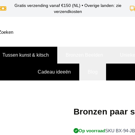
Gratis verzending vanaf €150 (NL) • Overige landen: zie
verzendkosten
Tussen kunst & kitsch
Bronzen Beelden
Unieke
Cadeau ideeën
Blog
Bronzen paar s
Op voorraad
SKU BX-94-JB