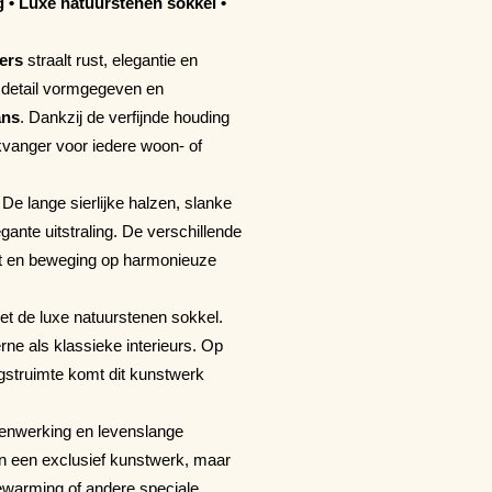
 • Luxe natuurstenen sokkel •
ers
straalt rust, elegantie en
r detail vormgegeven en
ans
. Dankzij de verfijnde houding
likvanger voor iedere woon- of
De lange sierlijke halzen, slanke
gante uitstraling. De verschillende
st en beweging op harmonieuze
t de luxe natuurstenen sokkel.
ne als klassieke interieurs. Op
ngstruimte komt dit kunstwerk
menwerking en levenslange
en een exclusief kunstwerk, maar
ewarming of andere speciale