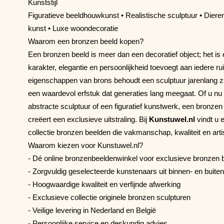
Kunststijl
Figuratieve beeldhouwkunst • Realistische sculptuur • Die
kunst • Luxe woondecoratie
Waarom een bronzen beeld kopen?
Een bronzen beeld is meer dan een decoratief object; het is 
karakter, elegantie en persoonlijkheid toevoegt aan iedere 
eigenschappen van brons behoudt een sculptuur jarenlang z
een waardevol erfstuk dat generaties lang meegaat. Of u nu 
abstracte sculptuur of een figuratief kunstwerk, een bronzen
creëert een exclusieve uitstraling. Bij
Kunstuwel.nl
vindt u 
collectie bronzen beelden die vakmanschap, kwaliteit en ar
Waarom kiezen voor Kunstuwel.nl?
- Dé online bronzenbeeldenwinkel voor exclusieve bronzen 
- Zorgvuldig geselecteerde kunstenaars uit binnen- en buite
- Hoogwaardige kwaliteit en verfijnde afwerking
- Exclusieve collectie originele bronzen sculpturen
- Veilige levering in Nederland en België
- Persoonlijke service en deskundig advies