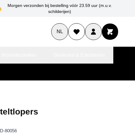
Morgen verzonden bij bestelling vóór 23.59 uur (m.u.v.
schilderijen)
NL
 Woondecoraties
Glaskunst & Edelstenen
teltlopers
D-80056