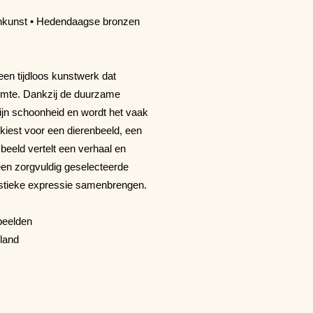
renkunst • Hedendaagse bronzen
een tijdloos kunstwerk dat
ruimte. Dankzij de duurzame
ijn schoonheid en wordt het vaak
kiest voor een dierenbeeld, een
 beeld vertelt een verhaal en
een zorgvuldig geselecteerde
tistieke expressie samenbrengen.
beelden
nland