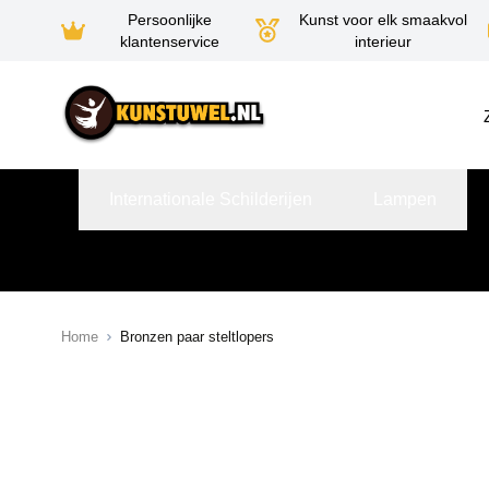
Persoonlijke
Kunst voor elk smaakvol
klantenservice
interieur
Ga naar de inhoud
Internationale Schilderijen
Lampen
Home
Bronzen paar steltlopers