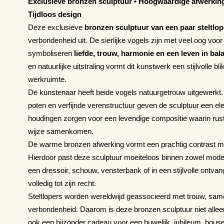
Exclusieve bronzen sculptuur • Hoogwaardige afwerking
Tijdloos design
Deze exclusieve
bronzen sculptuur van een paar steltlop
verbondenheid uit. De sierlijke vogels zijn met veel oog voo
symboliseren
liefde, trouw, harmonie en een leven in bal
en natuurlijke uitstraling vormt dit kunstwerk een stijlvolle b
werkruimte.
De kunstenaar heeft beide vogels natuurgetrouw uitgewerkt. 
poten en verfijnde verenstructuur geven de sculptuur een ele
houdingen zorgen voor een levendige compositie waarin ru
wijze samenkomen.
De warme bronzen afwerking vormt een prachtig contrast me
Hierdoor past deze sculptuur moeiteloos binnen zowel moder
een dressoir, schouw, vensterbank of in een stijlvolle ontva
volledig tot zijn recht.
Steltlopers worden wereldwijd geassocieerd met trouw, sa
verbondenheid. Daarom is deze bronzen sculptuur niet alle
ook een bijzonder cadeau voor een huwelijk, jubileum, hous