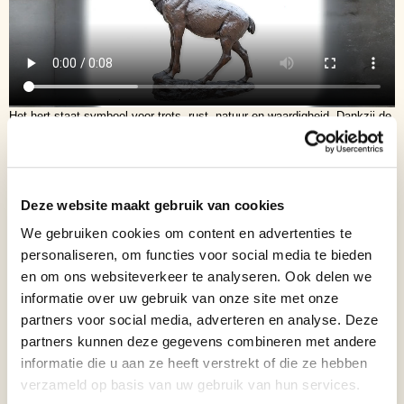
Het hert staat symbool voor trots, rust, natuur en waardigheid. Dankzij de
verfijnde details, krachtige houding en prachtig vormgegeven geweien
komt dit kunstwerk bijzonder realistisch en statig tot leven. De warme
bronzen afwerking zorgt voor een tijdloze en exclusieve uitstraling die
perfect past bij zowel klassieke landhuizen als moderne villa’s, hotels,
Deze website maakt gebruik van cookies
buitenplaatsen en bedrijfspanden.
We gebruiken cookies om content en advertenties te
personaliseren, om functies voor social media te bieden
Door het royale formaat is dit bronzen hert uitermate geschikt voor
plaatsing bij een entreepoort, lange oprijlaan, tuinpartij of representatieve
en om ons websiteverkeer te analyseren. Ook delen we
buitenruimte. Het beeld trekt onmiddellijk de aandacht en creëert een
informatie over uw gebruik van onze site met onze
sfeer van prestige en exclusiviteit.
partners voor social media, adverteren en analyse. Deze
partners kunnen deze gegevens combineren met andere
Deze monumentale bronzen sculptuur is vervaardigd met oog voor detail,
informatie die u aan ze heeft verstrekt of die ze hebben
duurzaamheid en vakmanschap en is geschikt voor langdurige plaatsing
verzameld op basis van uw gebruik van hun services.
in weer en wind.