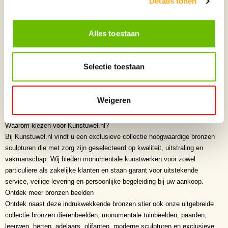
Details tonen
beeldhouwstijl
, waarbij vakmanschap, natuurgetrouwe proporties en
klassieke elegantie samenkomen. De combinatie van ambachtelijke
technieken en hoogwaardige materialen resulteert in een tijdloos
Alles toestaan
kunstwerk met internationale allure.
Waarom een bronzen beeld kopen?
Bronzen beelden behoren tot de meest duurzame en waardevaste
Selectie toestaan
kunstobjecten ter wereld. Door de traditionele giettechniek, het gebruik
van massief brons en de hoogwaardige afwerking behouden zij hun
uitstraling gedurende vele generaties. Een monumentaal bronzen beeld
Weigeren
vormt niet alleen een exclusieve investering, maar ook een blijvende
verrijking van iedere tuin, woning of zakelijke omgeving.
Waarom kiezen voor Kunstuwel.nl?
Bij Kunstuwel.nl vindt u een exclusieve collectie hoogwaardige bronzen
sculpturen die met zorg zijn geselecteerd op kwaliteit, uitstraling en
vakmanschap. Wij bieden monumentale kunstwerken voor zowel
particuliere als zakelijke klanten en staan garant voor uitstekende
service, veilige levering en persoonlijke begeleiding bij uw aankoop.
Ontdek meer bronzen beelden
Ontdek naast deze indrukwekkende bronzen stier ook onze uitgebreide
collectie bronzen dierenbeelden, monumentale tuinbeelden, paarden,
leeuwen, herten, adelaars, olifanten, moderne sculpturen en exclusieve