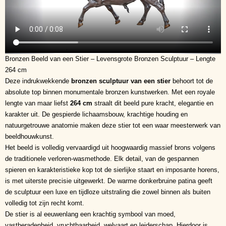
Bronzen Beeld van een Stier – Levensgrote Bronzen Sculptuur – Lengte
264 cm
Deze indrukwekkende
bronzen sculptuur van een stier
behoort tot de
absolute top binnen monumentale bronzen kunstwerken. Met een royale
lengte van maar liefst
264 cm
straalt dit beeld pure kracht, elegantie en
karakter uit. De gespierde lichaamsbouw, krachtige houding en
natuurgetrouwe anatomie maken deze stier tot een waar meesterwerk van
beeldhouwkunst.
Het beeld is volledig vervaardigd uit hoogwaardig massief brons volgens
de traditionele verloren-wasmethode. Elk detail, van de gespannen
spieren en karakteristieke kop tot de sierlijke staart en imposante horens,
is met uiterste precisie uitgewerkt. De warme donkerbruine patina geeft
de sculptuur een luxe en tijdloze uitstraling die zowel binnen als buiten
volledig tot zijn recht komt.
De stier is al eeuwenlang een krachtig symbool van moed,
vastberadenheid, vruchtbaarheid, welvaart en leiderschap. Hierdoor is