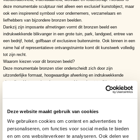
deze monumentale sculptuur niet alleen een exclusief kunstobject, maar
ook een inspirerend symbool voor ondernemers, verzamelaars en
liefhebbers van bijzondere bronzen beelden.
Dankzij zijn imposante afmetingen vormt dit bronzen beeld een
indrukwekkende blikvanger in een grote tuin, park, landgoed, entree van
een bedrijf, hotel, golfbaan of exclusieve buitenruimte. Ook binnen in een
ruime hal of representatieve ontvangstruimte komt dit kunstwerk volledig
tot zijn recht.
Waarom kiezen voor dit bronzen beeld?
Deze monumentale bronzen stier onderscheidt zich door zijn
uitzonderlijke formaat, hoogwaardige afwerking en indrukwekkende
uitstraling. Het massieve brons, gecombineerd met traditioneel
vakmanschap en een natuurgetrouwe vormgeving, maakt dit beeld tot een
exclusief kunstwerk dat generaties lang zijn schoonheid behoudt.
Volledig vervaardigd uit massief brons
Traditioneel handgegoten volgens de verloren-wasmethode
Deze website maakt gebruik van cookies
Monumentale lengte van 264 cm
We gebruiken cookies om content en advertenties te
Zeer gedetailleerde anatomische afwerking
personaliseren, om functies voor social media te bieden
Geschikt voor binnen- en buitenplaatsing
en om ons websiteverkeer te analyseren. Ook delen we
Weerbestendig en onderhoudsarm