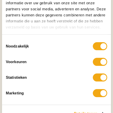
informatie over uw gebruik van onze site met onze
Exclusief kunstwerk met tijdloze uitstraling
partners voor social media, adverteren en analyse. Deze
Symboliek
De stier staat wereldwijd bekend als symbool voor kracht, moed,
partners kunnen deze gegevens combineren met andere
stabiliteit, bescherming, vruchtbaarheid, doorzettingsvermogen en
informatie die u aan ze heeft verstrekt of die ze hebben
succes. In vele culturen vertegenwoordigt hij leiderschap, welvaart en de
verzameld op basis van uw gebruik van hun services.
kracht om uitdagingen te overwinnen. Daardoor vormt deze sculptuur niet
alleen een indrukwekkend kunstobject, maar ook een inspirerende
Toestemmingsselectie
toevoeging aan iedere omgeving.
Noodzakelijk
Perfect voor
Grote tuinen
Landgoederen
Voorkeuren
Villa's
Hotels en resorts
Bedrijfspanden
Statistieken
Golfbanen
Openbare ruimtes
Luxe buitenprojecten
Marketing
Kunstcollecties
Kunststijl
Deze sculptuur is uitgevoerd in een
realistische en monumentale